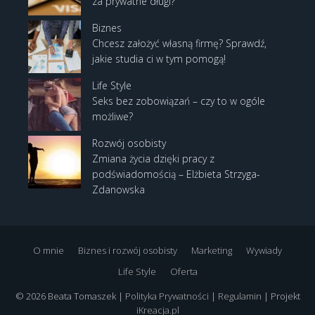
za prywatne długi?
Biznes
Chcesz założyć własną firmę? Sprawdź,
jakie studia ci w tym pomogą!
Life Style
Seks bez zobowiązań – czy to w ogóle
możliwe?
Rozwój osobisty
Zmiana życia dzięki pracy z
podświadomością – Elżbieta Strzyga-
Zdanowska
O mnie
Biznes i rozwój osobisty
Marketing
Wywiady
Life Style
Oferta
© 2026 Beata Tomaszek |
Polityka Prywatności
|
Regulamin
| Projekt
iKreacja.pl