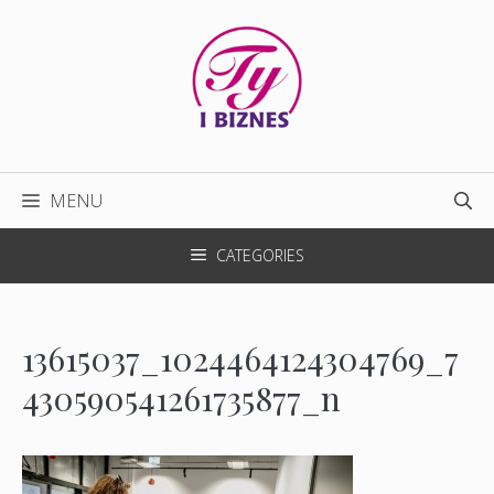
Przejdź
do
treści
MENU
CATEGORIES
13615037_1024464124304769_7
430590541261735877_n