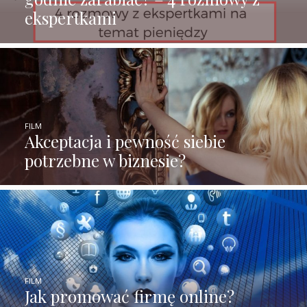
ekspertkami
FILM
Akceptacja i pewność siebie
potrzebne w biznesie?
FILM
Jak promować firmę online?