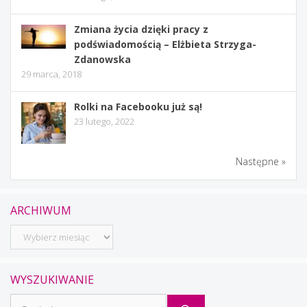
Zmiana życia dzięki pracy z
podświadomością – Elżbieta Strzyga-
Zdanowska
29 marca, 2018
Rolki na Facebooku już są!
23 lutego, 2022
Następne »
ARCHIWUM
Archiwum
WYSZUKIWANIE
Szukaj: