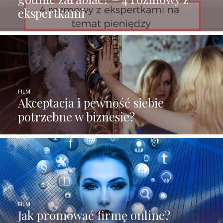
ekspertkami
FILM
Akceptacja i pewność siebie
potrzebne w biznesie?
FILM
Jak promować firmę online?