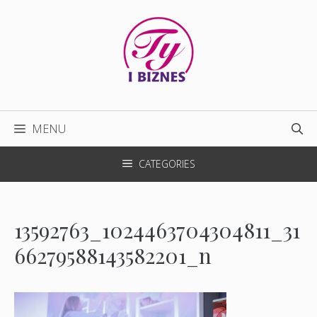
Przejdź
do
treści
MENU
CATEGORIES
13592763_1024463704304811_31
66279588143582201_n