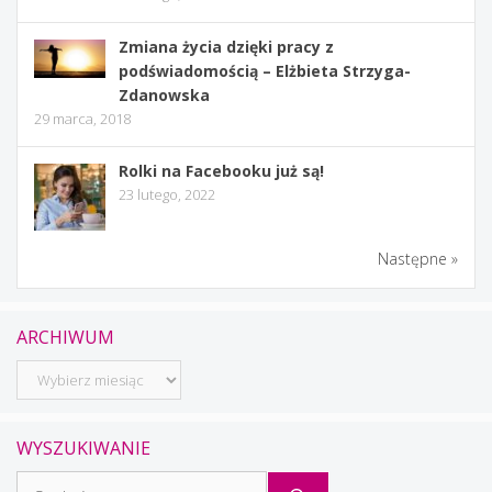
Zmiana życia dzięki pracy z
podświadomością – Elżbieta Strzyga-
Zdanowska
29 marca, 2018
Rolki na Facebooku już są!
23 lutego, 2022
Następne »
ARCHIWUM
Archiwum
WYSZUKIWANIE
Szukaj: