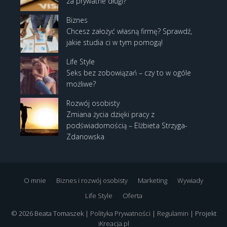
za prywatne długi?
Biznes
Chcesz założyć własną firmę? Sprawdź,
jakie studia ci w tym pomogą!
Life Style
Seks bez zobowiązań – czy to w ogóle
możliwe?
Rozwój osobisty
Zmiana życia dzięki pracy z
podświadomością – Elżbieta Strzyga-
Zdanowska
O mnie
Biznes i rozwój osobisty
Marketing
Wywiady
Life Style
Oferta
© 2026 Beata Tomaszek |
Polityka Prywatności
|
Regulamin
| Projekt
iKreacja.pl