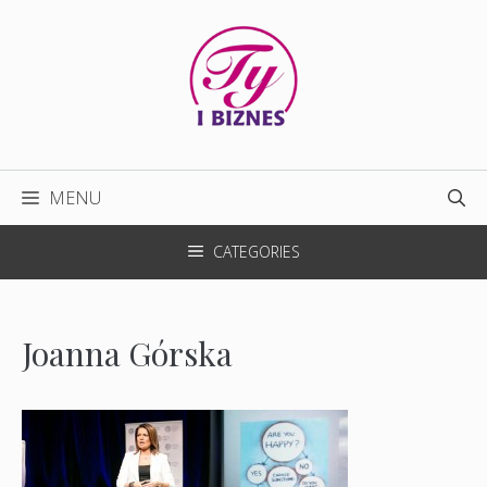
Przejdź
do
treści
MENU
CATEGORIES
Joanna Górska