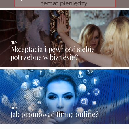
FILM
Akceptacja i pewność siebie
potrzebne w biznesie?
FILM
Jak promować firmę online?