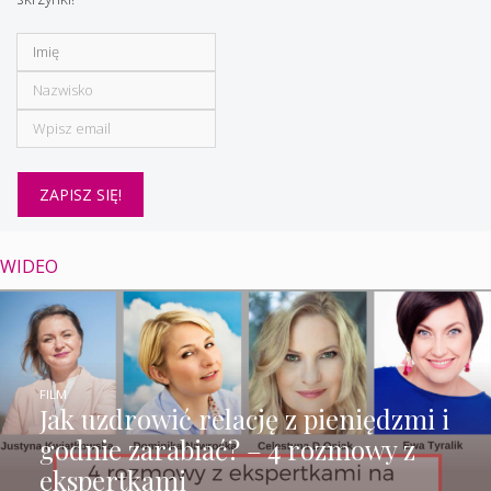
WIDEO
FILM
Jak uzdrowić relację z pieniędzmi i
godnie zarabiać? – 4 rozmowy z
ekspertkami