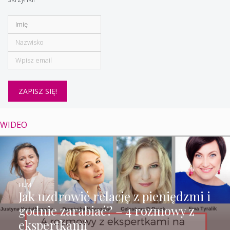
WIDEO
FILM
Jak uzdrowić relację z pieniędzmi i
godnie zarabiać? – 4 rozmowy z
ekspertkami