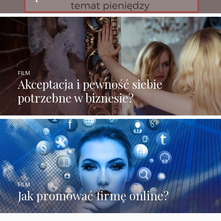
FILM
Akceptacja i pewność siebie
potrzebne w biznesie?
FILM
Jak promować firmę online?