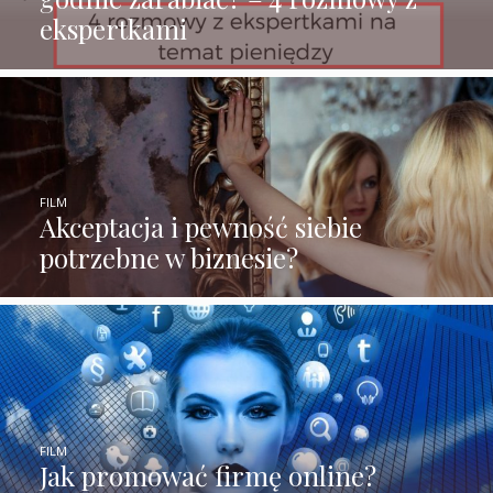
ekspertkami
FILM
Akceptacja i pewność siebie
potrzebne w biznesie?
FILM
Jak promować firmę online?