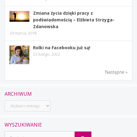
Zmiana życia dzięki pracy z
podświadomością – Elżbieta Strzyga-
Zdanowska
29 marca, 2018
Rolki na Facebooku już są!
23 lutego, 2022
Następne »
ARCHIWUM
Archiwum
WYSZUKIWANIE
Szukaj: