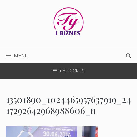
Przejdź
do
treści
MENU
CATEGORIES
13501890_1024465957637919_24
17292642968988606_n