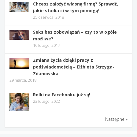
Chcesz założyć własną firmę? Sprawdź,
jakie studia ci w tym pomogą!
25 czerwca, 2018
Seks bez zobowiązań – czy to w ogóle
możliwe?
10 lutego, 2017
Zmiana życia dzięki pracy z
podświadomością – Elżbieta Strzyga-
Zdanowska
29 marca, 2018
Rolki na Facebooku już są!
23 lutego, 2022
Następne »