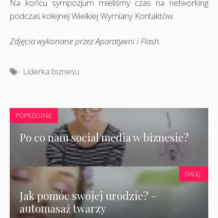
Na końcu sympozjum mieliśmy czas na networking
podczas kolejnej Wielkiej Wymiany Kontaktów.
Zdjęcia wykonane przez Aparatywni i Flash.
Tagi
Liderka biznesu
POPRZEDNIE
Po co nam social media w biznesie?
DALEJ
Jak pomóc swojej urodzie? –
automasaż twarzy