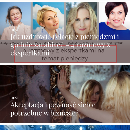
FILM
Jak uzdrowić relację z pieniędzmi i
godnie zarabiać? – 4 rozmowy z
ekspertkami
FILM
Akceptacja i pewność siebie
potrzebne w biznesie?