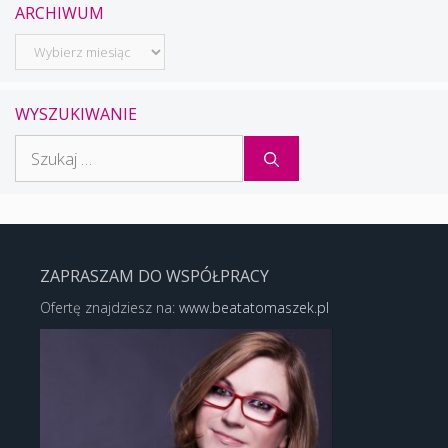
ARCHIWUM
Archiwum
WYSZUKIWANIE
Szukaj:
ZAPRASZAM DO WSPÓŁPRACY
Ofertę znajdziesz na:
www.beatatomaszek.pl