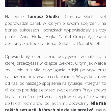
Następnie
Tomasz Słodki
(Tomasz Słodki Live)
poprowadził panel, w którym o swoim spojrzeniu na
biznes, sukcesach i porażkach wypowiedziały się trzy
panie: Anna Hejka, Hejka Capital Group, Agnieszka
Zembrzycka, Booksy, Beata Detloff, DrBeataDetloff.
Opowiedziały o znaczeniu pozytywnej wizualizacji, o
której przeczytasz w książce „Sekret”. O tym jak wielkie
znaczenie ma siła przyciągania dzięki pozytywnemu
nastawieniu oraz wsparciu działaniem. Wszystko zależy
od nas, od naszego spojrzenia na sytuacje. Przegrani to
ci, którzy poddają się przed zwycięstwem. Przykładowo
kryzys to coś co jest w naszej głowie i wyrośnie w niej
do takich rozmiarów, do jakich mu pozwolimy.
Nie ma
takich sytuacji, których nie da się przeżyć,
zaś w