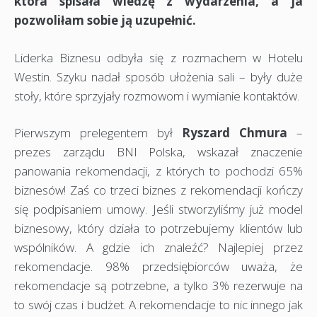
która spisała wiedzę z wydarzenia, a ja
pozwoliłam sobie ją uzupełnić.
Liderka Biznesu odbyła się z rozmachem w Hotelu
Westin. Szyku nadał sposób ułożenia sali – były duże
stoły, które sprzyjały rozmowom i wymianie kontaktów.
Pierwszym prelegentem był
Ryszard Chmura
–
prezes zarządu BNI Polska, wskazał znaczenie
panowania rekomendacji, z których to pochodzi 65%
biznesów! Zaś co trzeci biznes z rekomendacji kończy
się podpisaniem umowy. Jeśli stworzyliśmy już model
biznesowy, który działa to potrzebujemy klientów lub
wspólników. A gdzie ich znaleźć? Najlepiej przez
rekomendacje. 98% przedsiębiorców uważa, że
rekomendacje są potrzebne, a tylko 3% rezerwuje na
to swój czas i budżet. A rekomendacje to nic innego jak