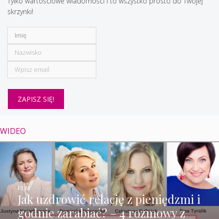
Tylko wartościowe wiadomości i to wszystko prosto do Twojej
skrzynki!
WIDEO
FILM
Jak uzdrowić relację z pieniędzmi i
godnie zarabiać? – 4 rozmowy z