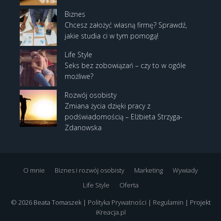
Biznes
Chcesz założyć własną firmę? Sprawdź,
jakie studia ci w tym pomogą!
Life Style
Seks bez zobowiązań – czy to w ogóle
możliwe?
Rozwój osobisty
Zmiana życia dzięki pracy z
podświadomością – Elżbieta Strzyga-
Zdanowska
O mnie
Biznes i rozwój osobisty
Marketing
Wywiady
Life Style
Oferta
© 2026 Beata Tomaszek |
Polityka Prywatności
|
Regulamin
| Projekt
iKreacja.pl