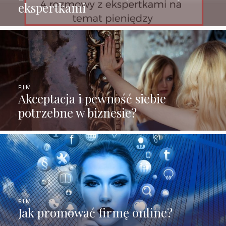
ekspertkami
FILM
Akceptacja i pewność siebie
potrzebne w biznesie?
FILM
Jak promować firmę online?