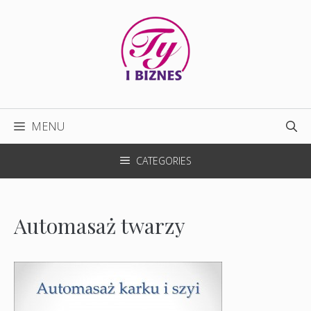
Przejdź
do
treści
MENU
CATEGORIES
Automasaż twarzy