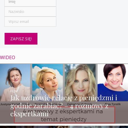
WIDEO
FILM
Jak uzdrowić relację z pieniędzmi i
godnie zarabiać? – 4 rozmowy z
ekspertkami