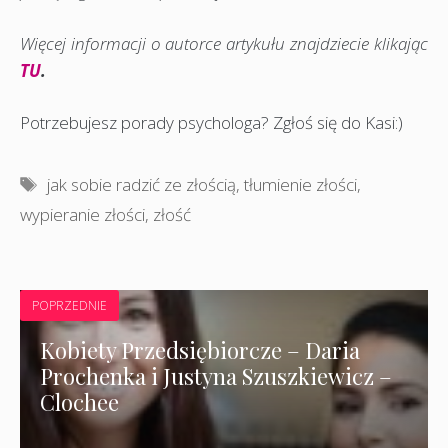
Więcej informacji o autorce artykułu znajdziecie klikając
TU
.
Potrzebujesz porady psychologa? Zgłoś się do Kasi:)
Tagi
jak sobie radzić ze złością
,
tłumienie złości
,
wypieranie złości
,
złość
POPRZEDNIE
Kobiety Przedsiębiorcze – Daria
Prochenka i Justyna Szuszkiewicz –
Clochee