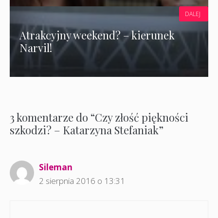
DALEJ
Atrakcyjny weekend? – kierunek
Narvil!
3 komentarze do “Czy złość piękności
szkodzi? – Katarzyna Stefaniak”
Sileman
2 sierpnia 2016 o 13:31