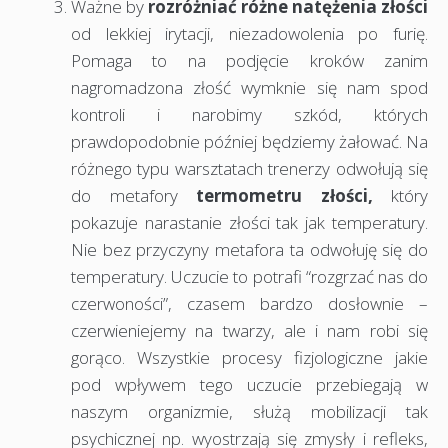
Ważne by
rozróżniać różne natężenia złości
od lekkiej irytacji, niezadowolenia po furię.
Pomaga to na podjęcie kroków zanim
nagromadzona złość wymknie się nam spod
kontroli i narobimy szkód, których
prawdopodobnie później będziemy żałować. Na
różnego typu warsztatach trenerzy odwołują się
do metafory
termometru złości,
który
pokazuje narastanie złości tak jak temperatury.
Nie bez przyczyny metafora ta odwołuję się do
temperatury. Uczucie to potrafi “rozgrzać nas do
czerwoności”, czasem bardzo dosłownie –
czerwieniejemy na twarzy, ale i nam robi się
gorąco. Wszystkie procesy fizjologiczne jakie
pod wpływem tego uczucie przebiegają w
naszym organizmie, służą mobilizacji tak
psychicznej np. wyostrzają się zmysły i refleks,