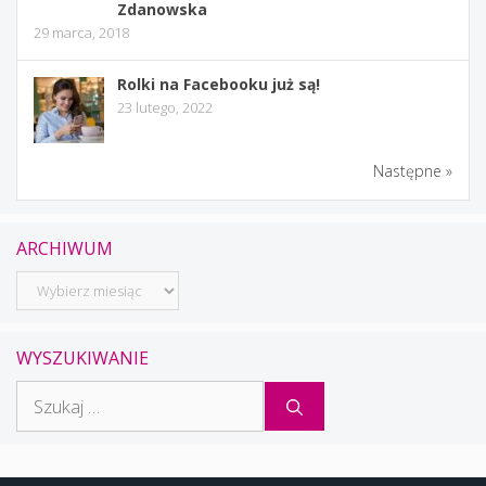
Zdanowska
29 marca, 2018
Rolki na Facebooku już są!
23 lutego, 2022
Następne »
ARCHIWUM
Archiwum
WYSZUKIWANIE
Szukaj: