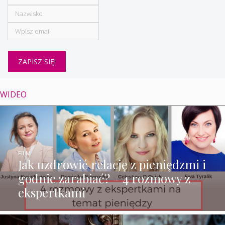
WIDEO
FILM
Jak uzdrowić relację z pieniędzmi i
godnie zarabiać? – 4 rozmowy z
ekspertkami