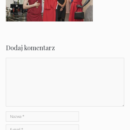
Dodaj komentarz
Komentarz
Nazwa
E-