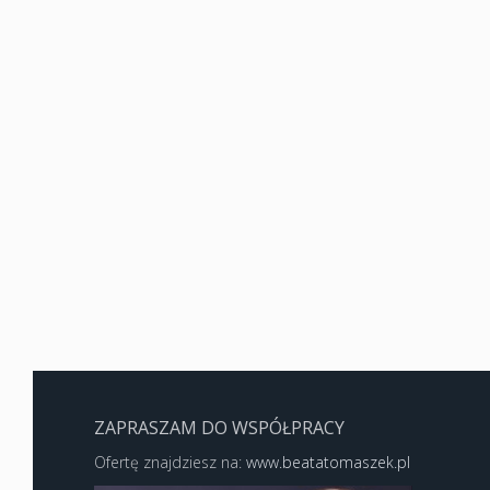
ZAPRASZAM DO WSPÓŁPRACY
Ofertę znajdziesz na:
www.beatatomaszek.pl