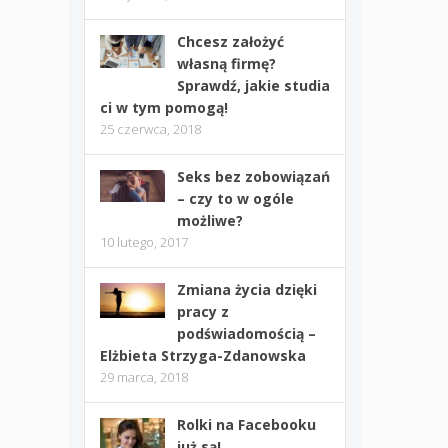
Chcesz założyć
własną firmę?
Sprawdź, jakie studia
ci w tym pomogą!
25 czerwca, 2018
Seks bez zobowiązań
– czy to w ogóle
możliwe?
10 lutego, 2017
Zmiana życia dzięki
pracy z
podświadomością –
Elżbieta Strzyga-Zdanowska
29 marca, 2018
Rolki na Facebooku
już są!