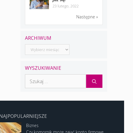
23 lutego, 2022
Następne »
ARCHIWUM
Archiwum
WYSZUKIWANIE
Szukaj:
NAJPOPULARNIEJSZE
Biznes
Czy komornik może zająć konto firmowe