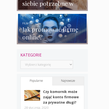
siebie potrzebne w
biznesie?
FILM
Jak promować firmę
online?
KATEGORIE
Kategorie
Popularne
Najnowsze
Czy komornik może
zająć konto firmowe
za prywatne długi?
28 stycznia, 2020