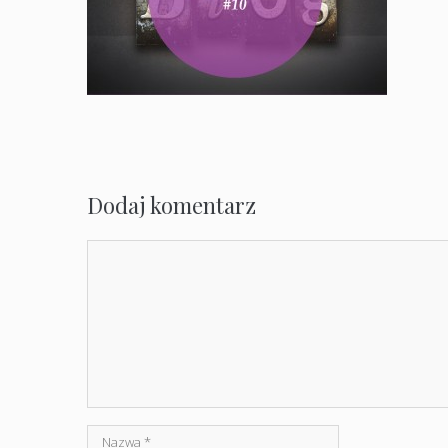
Dodaj komentarz
Komentarz
Nazwa