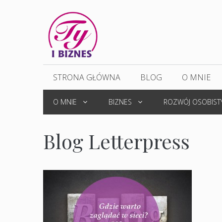
Przejdź
do
treści
STRONA GŁÓWNA
BLOG
O MNIE
O MNIE
BIZNES
ROZWÓJ OSOBIST
Blog Letterpress