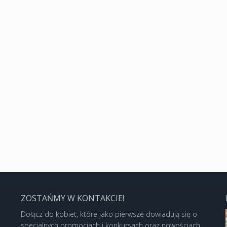
ZOSTAŃMY W KONTAKCIE!
Dołącz do kobiet, które jako pierwsze dowiadują się o
specjalnych promocjach i konkursach oraz nowościach