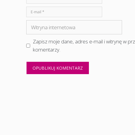
E-
mail
Witryna
internetowa
Zapisz moje dane, adres e-mail i witrynę w p
komentarzy.