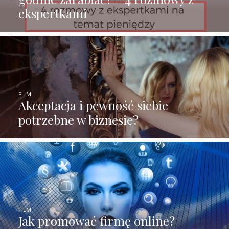
ekspertkami
FILM
Akceptacja i pewność siebie
potrzebne w biznesie?
FILM
Jak promować firmę online?