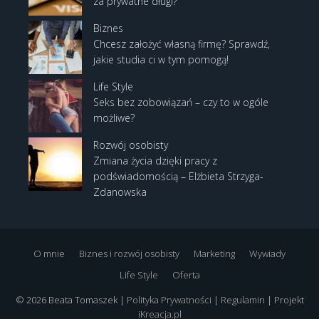
za prywatne długi?
Biznes
Chcesz założyć własną firmę? Sprawdź,
jakie studia ci w tym pomogą!
Life Style
Seks bez zobowiązań – czy to w ogóle
możliwe?
Rozwój osobisty
Zmiana życia dzięki pracy z
podświadomością – Elżbieta Strzyga-
Zdanowska
O mnie
Biznes i rozwój osobisty
Marketing
Wywiady
Life Style
Oferta
© 2026 Beata Tomaszek |
Polityka Prywatności
|
Regulamin
| Projekt
iKreacja.pl