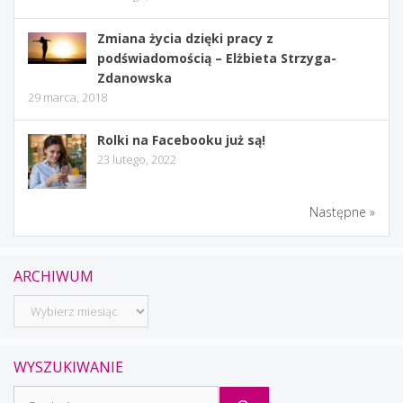
Zmiana życia dzięki pracy z
podświadomością – Elżbieta Strzyga-
Zdanowska
29 marca, 2018
Rolki na Facebooku już są!
23 lutego, 2022
Następne »
ARCHIWUM
Archiwum
WYSZUKIWANIE
Szukaj: