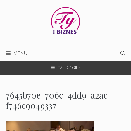
Przejdź
do
treści
MENU
CATEGORIES
7645b70e-706c-4dd9-a2ac-
f746c9049337