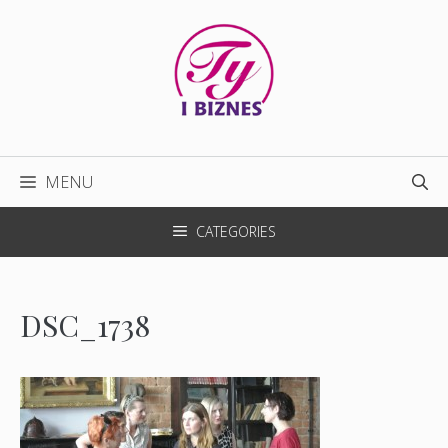
Przejdź
do
treści
MENU
CATEGORIES
DSC_1738