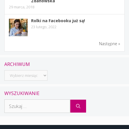
Zdanowska
29 marca, 2018
Rolki na Facebooku już są!
23 lutego, 2022
Następne »
ARCHIWUM
Archiwum
WYSZUKIWANIE
Szukaj: