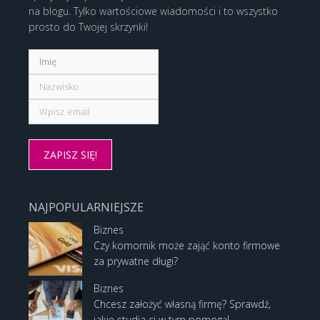
na blogu. Tylko wartościowe wiadomości i to wszystko
prosto do Twojej skrzynki!
NAJPOPULARNIEJSZE
Biznes
Czy komornik może zająć konto firmowe
za prywatne długi?
Biznes
Chcesz założyć własną firmę? Sprawdź,
jakie studia ci w tym pomogą!