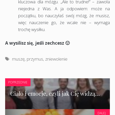
kluczowa dla mózgu. „Ale to trudne!” – zawoła
niejedna z Was. A ja odpowiem: może na
początku, bo nauczyłaś swój mózg, że musisz,
więc nauczenie go, że wcale nie – wymaga
trochę wysiłku.
A wysilisz się, jeśli zechcesz 🙂
Tagi
muszę
,
przymus
,
zniewolenie
POPRZEDNIE
Ciało i emocje, czyli jak Cię widzą…
DALEJ