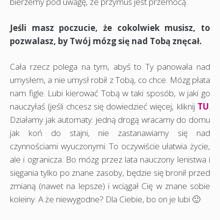
bierzemy pod uwagę, że przymus jest przemocą.
Jeśli masz poczucie, że cokolwiek musisz, to
pozwalasz, by Twój mózg się nad Tobą znęcał.
Cała rzecz polega na tym, abyś to Ty panowała nad
umysłem, a nie umysł robił z Tobą, co chce. Mózg płata
nam figle. Lubi kierować Tobą w taki sposób, w jaki go
nauczyłaś (jeśli chcesz się dowiedzieć więcej, kliknij
TU
.
Działamy jak automaty: jedną drogą wracamy do domu
jak koń do stajni, nie zastanawiamy się nad
czynnościami wyuczonymi. To oczywiście ułatwia życie,
ale i ogranicza. Bo mózg przez lata nauczony lenistwa i
sięgania tylko po znane zasoby, będzie się bronił przed
zmianą (nawet na lepsze) i wciągał Cię w znane sobie
koleiny. A że niewygodne? Dla Ciebie, bo on je lubi 🙂