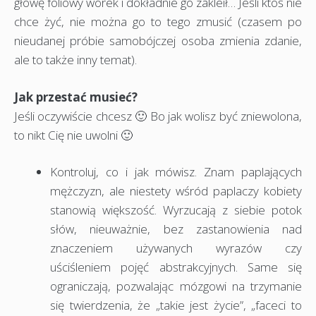
głowę foliowy worek i dokładnie go zakleił… Jeśli ktoś nie
chce żyć, nie można go to tego zmusić (czasem po
nieudanej próbie samobójczej osoba zmienia zdanie,
ale to także inny temat).
Jak przestać musieć?
Jeśli oczywiście chcesz 🙂 Bo jak wolisz być zniewolona,
to nikt Cię nie uwolni 🙂
Kontroluj, co i jak mówisz. Znam paplających
mężczyzn, ale niestety wśród paplaczy kobiety
stanowią większość. Wyrzucają z siebie potok
słów, nieuważnie, bez zastanowienia nad
znaczeniem używanych wyrazów czy
uściśleniem pojęć abstrakcyjnych. Same się
ograniczają, pozwalając mózgowi na trzymanie
się twierdzenia, że „takie jest życie”, „faceci to