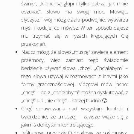
świnie”, „klienci są głupi i tylko patrzą, jak mnie
oszukać”. Słowo ma swoją moc. Mówiąc,
słyszysz. Twój mózg działa podwójnie: wytwarza
myśli i koduje, co mówisz. W ten sposób dajesz
mu trzymać się w ryzach krępujących Cię
przekonań.
Naucz mózg, że słowo „muszę” zawiera element
przemocy, więc zamiast tego świadomie
będziecie używać słowa „chcę”. „Chciałabym” –
tego słowa używaj w rozmowach z innymi jako
formy grzecznościowej. Mózgowi mów jasno:
„chcę!” – bo z „chciałabym” można dyskutować, z
„chcę!” lub „nie chcę!” – raczej trudno 🙂
Chęć sprawowania nad wszystkim kontroli i
twierdzenie, że „muszę” – zawsze wiąże się z
jakimiś deficytami kontrolującego.
Jeśli znowu przyjdzie Ci do głowy, że coś musisz,