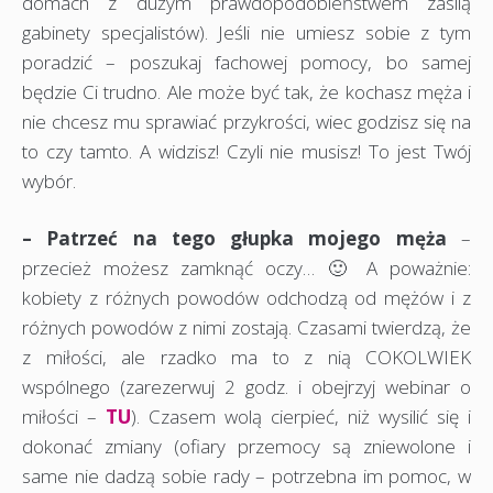
domach z dużym prawdopodobieństwem zasilą
gabinety specjalistów). Jeśli nie umiesz sobie z tym
poradzić – poszukaj fachowej pomocy, bo samej
będzie Ci trudno. Ale może być tak, że kochasz męża i
nie chcesz mu sprawiać przykrości, wiec godzisz się na
to czy tamto. A widzisz! Czyli nie musisz! To jest Twój
wybór.
– Patrzeć na tego głupka mojego męża
–
przecież możesz zamknąć oczy… 🙂 A poważnie:
kobiety z różnych powodów odchodzą od mężów i z
różnych powodów z nimi zostają. Czasami twierdzą, że
z miłości, ale rzadko ma to z nią COKOLWIEK
wspólnego (zarezerwuj 2 godz. i obejrzyj webinar o
miłości –
TU
). Czasem wolą cierpieć, niż wysilić się i
dokonać zmiany (ofiary przemocy są zniewolone i
same nie dadzą sobie rady – potrzebna im pomoc, w