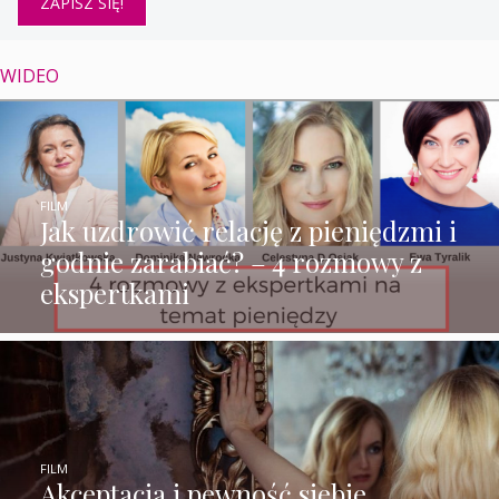
WIDEO
FILM
Jak uzdrowić relację z pieniędzmi i
godnie zarabiać? – 4 rozmowy z
ekspertkami
FILM
Akceptacja i pewność siebie