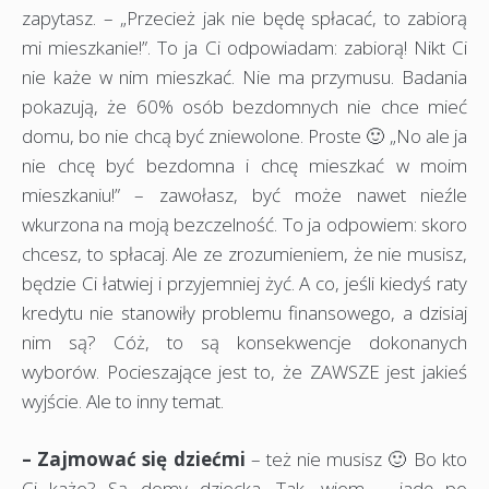
zapytasz. – „Przecież jak nie będę spłacać, to zabiorą
mi mieszkanie!”. To ja Ci odpowiadam: zabiorą! Nikt Ci
nie każe w nim mieszkać. Nie ma przymusu. Badania
pokazują, że 60% osób bezdomnych nie chce mieć
domu, bo nie chcą być zniewolone. Proste 🙂 „No ale ja
nie chcę być bezdomna i chcę mieszkać w moim
mieszkaniu!” – zawołasz, być może nawet nieźle
wkurzona na moją bezczelność. To ja odpowiem: skoro
chcesz, to spłacaj. Ale ze zrozumieniem, że nie musisz,
będzie Ci łatwiej i przyjemniej żyć. A co, jeśli kiedyś raty
kredytu nie stanowiły problemu finansowego, a dzisiaj
nim są? Cóż, to są konsekwencje dokonanych
wyborów. Pocieszające jest to, że ZAWSZE jest jakieś
wyjście. Ale to inny temat.
– Zajmować się dziećmi
– też nie musisz 🙂 Bo kto
Ci każe? Są domy dziecka. Tak, wiem – jadę po