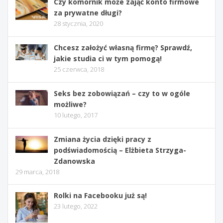
Czy komornik może zająć konto firmowe
za prywatne długi?
28 stycznia, 2020
Chcesz założyć własną firmę? Sprawdź,
jakie studia ci w tym pomogą!
25 czerwca, 2018
Seks bez zobowiązań – czy to w ogóle
możliwe?
10 lutego, 2017
Zmiana życia dzięki pracy z
podświadomością – Elżbieta Strzyga-
Zdanowska
29 marca, 2018
Rolki na Facebooku już są!
23 lutego, 2022