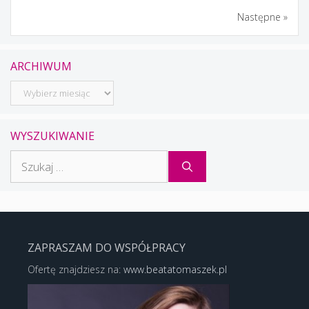
Następne »
ARCHIWUM
Archiwum
WYSZUKIWANIE
Szukaj:
ZAPRASZAM DO WSPÓŁPRACY
Ofertę znajdziesz na:
www.beatatomaszek.pl