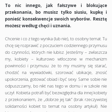
To nic innego, jak fałszywe i blokujące
przekonania, bo musisz tylko siusiu, kupkę i
ponieść konsekwencje swoich wyborów. Resztę
możesz według chęci i uznania.
Chcenie i co z tego wynika (lub nie), to osobny temat. Tu
chcę się rozprawić z poczuciem codziennego przymusu
do czynności, których nie lubisz. Jesteśmy – zwłaszcza
my, kobiety – kulturowo wtłoczone w mechanizm
powinności i przymusu: że to my musimy się starać,
chodzić na wywiadówki, szorować ubikacje, znosić
upokorzenia, gotować obiad i być sexy. Same sobie nie
odpuszczamy, bo nikt nas tego w domu i w szkole nie
uczył. Kobieta potrafi być bezwzględna dla innej kobiety
z przekonaniem, że „dobrze jej tak” (brak rzeczywistej
solidarności kobiet to temat na osobny artykuł). Nie