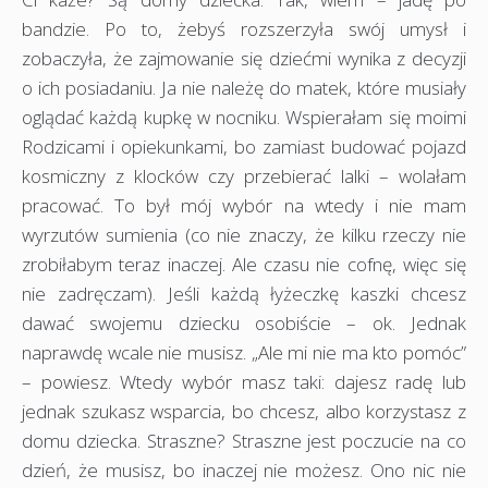
bandzie. Po to, żebyś rozszerzyła swój umysł i
zobaczyła, że zajmowanie się dziećmi wynika z decyzji
o ich posiadaniu. Ja nie należę do matek, które musiały
oglądać każdą kupkę w nocniku. Wspierałam się moimi
Rodzicami i opiekunkami, bo zamiast budować pojazd
kosmiczny z klocków czy przebierać lalki – wolałam
pracować. To był mój wybór na wtedy i nie mam
wyrzutów sumienia (co nie znaczy, że kilku rzeczy nie
zrobiłabym teraz inaczej. Ale czasu nie cofnę, więc się
nie zadręczam). Jeśli każdą łyżeczkę kaszki chcesz
dawać swojemu dziecku osobiście – ok. Jednak
naprawdę wcale nie musisz. „Ale mi nie ma kto pomóc”
– powiesz. Wtedy wybór masz taki: dajesz radę lub
jednak szukasz wsparcia, bo chcesz, albo korzystasz z
domu dziecka. Straszne? Straszne jest poczucie na co
dzień, że musisz, bo inaczej nie możesz. Ono nic nie