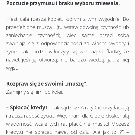
Poczucie przymusu i braku wyboru zniewala.
I jest cała rzesza kobiet, którym z tym wygodnie. Bo
przecież one muszą… (tu wstaw dowolną czynność lub
zaniechanie czynności), więc same przed sobą
zwalniają się z odpowiedzialności za własne wybory i
życie. Tak bardzo wtłoczyły się w daną szufladkę, że
nawet jeśli ją otworzą, nie bardzo wiedzą, jak z niej
wyjść.
Rozpraw się ze swoimi „muszę”.
Zajmijmy się nimi po kolei:
– Spłacać kredyt
– tak sądzisz? A raty Cię przytłaczają
i tracisz radość życia… Więc mam dla Ciebie doskonałą
wiadomość: wcale tych rat płacić nie musisz! Możesz
kredytu nie spłacać nawet od dziś. „Ale jak to…?” –