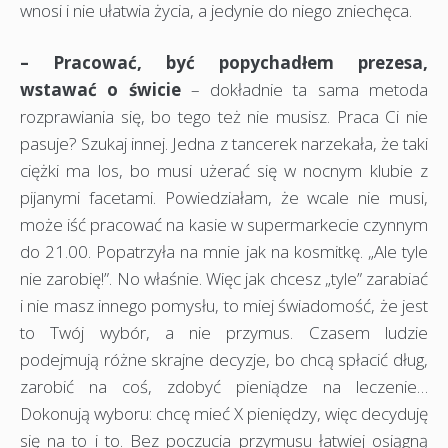
wnosi i nie ułatwia życia, a jedynie do niego zniechęca.
– Pracować, być popychadłem prezesa,
wstawać o świcie
– dokładnie ta sama metoda
rozprawiania się, bo tego też nie musisz. Praca Ci nie
pasuje? Szukaj innej. Jedna z tancerek narzekała, że taki
ciężki ma los, bo musi użerać się w nocnym klubie z
pijanymi facetami. Powiedziałam, że wcale nie musi,
może iść pracować na kasie w supermarkecie czynnym
do 21.00. Popatrzyła na mnie jak na kosmitkę. „Ale tyle
nie zarobię!”. No właśnie. Więc jak chcesz „tyle” zarabiać
i nie masz innego pomysłu, to miej świadomość, że jest
to Twój wybór, a nie przymus. Czasem ludzie
podejmują różne skrajne decyzje, bo chcą spłacić dług,
zarobić na coś, zdobyć pieniądze na leczenie…
Dokonują wyboru: chcę mieć X pieniędzy, więc decyduję
się na to i to. Bez poczucia przymusu łatwiej osiągną