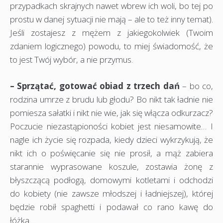
przypadkach skrajnych nawet wbrew ich woli, bo tej po
prostu w danej sytuacji nie mają – ale to też inny temat).
Jeśli zostajesz z mężem z jakiegokolwiek (Twoim
zdaniem logicznego) powodu, to miej świadomość, że
to jest Twój wybór, a nie przymus.
– Sprzątać, gotować obiad z trzech dań
– bo co,
rodzina umrze z brudu lub głodu? Bo nikt tak ładnie nie
pomiesza sałatki i nikt nie wie, jak się włącza odkurzacz?
Poczucie niezastąpioności kobiet jest niesamowite… I
nagle ich życie się rozpada, kiedy dzieci wykrzykują, że
nikt ich o poświęcanie się nie prosił, a mąż zabiera
starannie wyprasowane koszule, zostawia żonę z
błyszczącą podłogą, domowymi kotletami i odchodzi
do kobiety (nie zawsze młodszej i ładniejszej), której
będzie robił spaghetti i podawał co rano kawę do
łóżka…