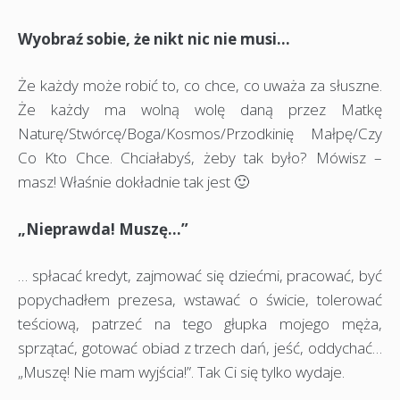
Wyobraź sobie, że nikt nic nie musi…
Że każdy może robić to, co chce, co uważa za słuszne.
Że każdy ma wolną wolę daną przez Matkę
Naturę/Stwórcę/Boga/Kosmos/Przodkinię Małpę/Czy
Co Kto Chce. Chciałabyś, żeby tak było? Mówisz –
masz! Właśnie dokładnie tak jest 🙂
„Nieprawda! Muszę…”
… spłacać kredyt, zajmować się dziećmi, pracować, być
popychadłem prezesa, wstawać o świcie, tolerować
teściową, patrzeć na tego głupka mojego męża,
sprzątać, gotować obiad z trzech dań, jeść, oddychać…
„Muszę! Nie mam wyjścia!”. Tak Ci się tylko wydaje.