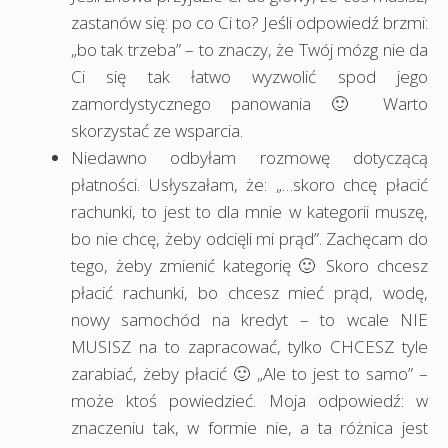
zastanów się: po co Ci to? Jeśli odpowiedź brzmi:
„bo tak trzeba” – to znaczy, że Twój mózg nie da
Ci się tak łatwo wyzwolić spod jego
zamordystycznego panowania 🙂 Warto
skorzystać ze wsparcia.
Niedawno odbyłam rozmowę dotyczącą
płatności. Usłyszałam, że: „…skoro chcę płacić
rachunki, to jest to dla mnie w kategorii muszę,
bo nie chcę, żeby odcięli mi prąd”. Zachęcam do
tego, żeby zmienić kategorię 🙂 Skoro chcesz
płacić rachunki, bo chcesz mieć prąd, wodę,
nowy samochód na kredyt – to wcale NIE
MUSISZ na to zapracować, tylko CHCESZ tyle
zarabiać, żeby płacić 🙂 „Ale to jest to samo” –
może ktoś powiedzieć. Moja odpowiedź: w
znaczeniu tak, w formie nie, a ta różnica jest