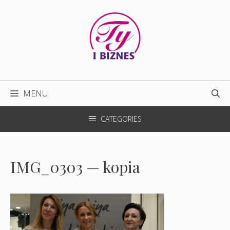
Przejdź
do
treści
MENU
CATEGORIES
IMG_0303 — kopia