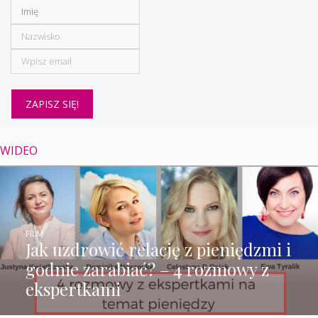
WIDEO
FILM
Jak uzdrowić relację z pieniędzmi i
godnie zarabiać? – 4 rozmowy z
ekspertkami