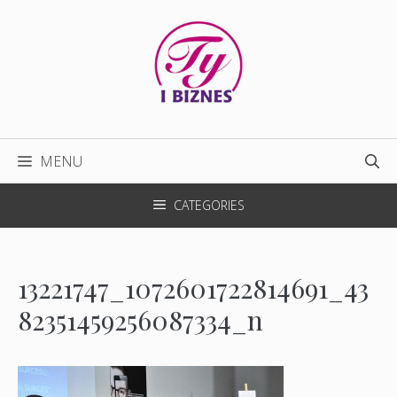
Przejdź
do
treści
MENU
CATEGORIES
13221747_1072601722814691_43
82351459256087334_n