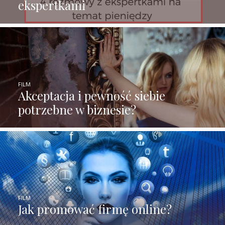
ekspertkami
FILM
Akceptacja i pewność siebie
potrzebne w biznesie?
FILM
Jak promować firmę online?