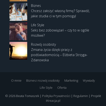
Biznes
Chcesz założyć własną firmę? Sprawdź,
jakie studia ci w tym pomogą!
Life Style
Seks bez zobowiązań – czy to w ogóle
możliwe?
Rozwój osobisty
Zmiana życia dzięki pracy z
podświadomością – Elżbieta Strzyga-
Zdanowska
O mnie
Biznes i rozwój osobisty
Marketing
Wywiady
Life Style
Oferta
© 2026 Beata Tomaszek |
Polityka Prywatności
|
Regulamin
| Projekt
iKreacja.pl