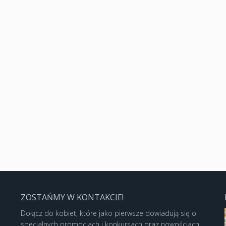
ZOSTAŃMY W KONTAKCIE!
Dołącz do kobiet, które jako pierwsze dowiadują się o
specjalnych promocjach i konkursach oraz nowościach