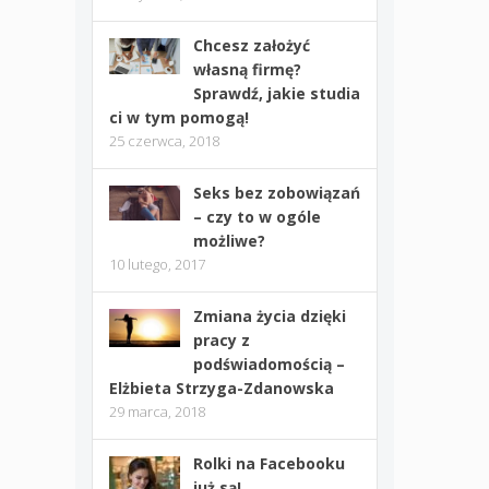
Chcesz założyć
własną firmę?
Sprawdź, jakie studia
ci w tym pomogą!
25 czerwca, 2018
Seks bez zobowiązań
– czy to w ogóle
możliwe?
10 lutego, 2017
Zmiana życia dzięki
pracy z
podświadomością –
Elżbieta Strzyga-Zdanowska
29 marca, 2018
Rolki na Facebooku
już są!