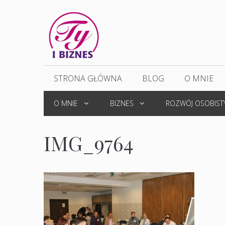
Przejdź
do
treści
STRONA GŁÓWNA
BLOG
O MNIE
O MNIE
BIZNES
ROZWÓJ OSOBIST
IMG_9764