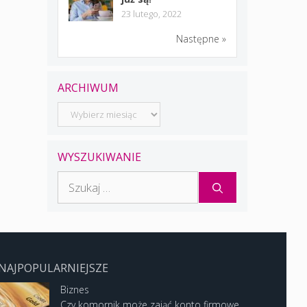
23 lutego, 2022
Następne »
ARCHIWUM
Archiwum
WYSZUKIWANIE
Szukaj:
NAJPOPULARNIEJSZE
Biznes
Czy komornik może zająć konto firmowe