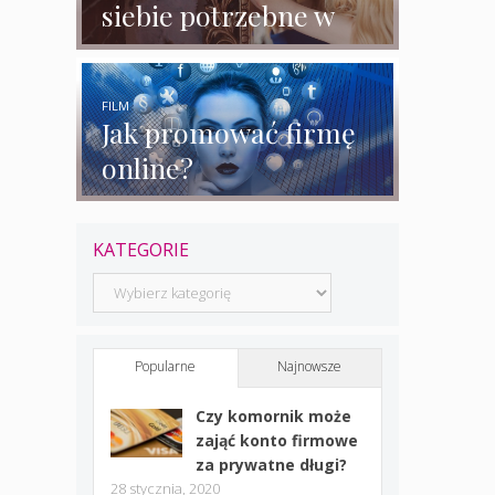
siebie potrzebne w
biznesie?
FILM
Jak promować firmę
online?
KATEGORIE
Kategorie
Popularne
Najnowsze
Czy komornik może
zająć konto firmowe
za prywatne długi?
28 stycznia, 2020