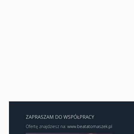
ZAPRASZAM DO WSPÓŁPRACY
Ofertę znajdziesz na:
www.beatatomaszek.pl