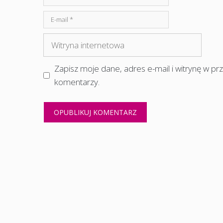
E-
mail
Witryna
internetowa
Zapisz moje dane, adres e-mail i witrynę w p
komentarzy.