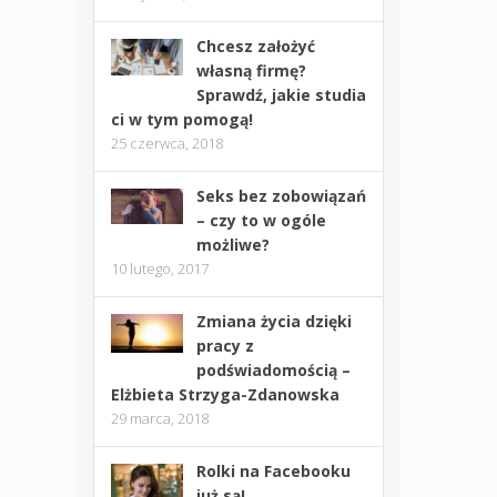
Chcesz założyć
własną firmę?
Sprawdź, jakie studia
ci w tym pomogą!
25 czerwca, 2018
Seks bez zobowiązań
– czy to w ogóle
możliwe?
10 lutego, 2017
Zmiana życia dzięki
pracy z
podświadomością –
Elżbieta Strzyga-Zdanowska
29 marca, 2018
Rolki na Facebooku
już są!