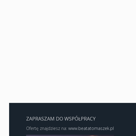
ZAPRASZAM DO WSPÓŁPRACY
Ofertę znajdziesz na:
www.beatatomaszek.pl