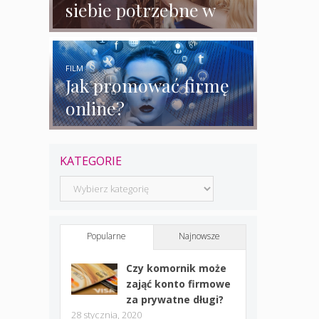
siebie potrzebne w
biznesie?
FILM
Jak promować firmę
online?
KATEGORIE
Kategorie
Popularne
Najnowsze
Czy komornik może
zająć konto firmowe
za prywatne długi?
28 stycznia, 2020