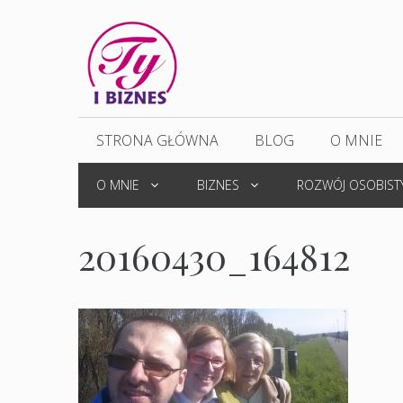
Przejdź
do
treści
STRONA GŁÓWNA
BLOG
O MNIE
O MNIE
BIZNES
ROZWÓJ OSOBIST
20160430_164812