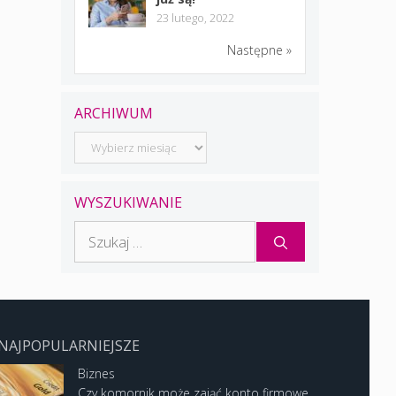
23 lutego, 2022
Następne »
ARCHIWUM
Archiwum
WYSZUKIWANIE
Szukaj:
NAJPOPULARNIEJSZE
Biznes
Czy komornik może zająć konto firmowe