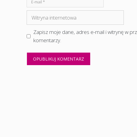
E-
mail
Witryna
internetowa
Zapisz moje dane, adres e-mail i witrynę w p
komentarzy.