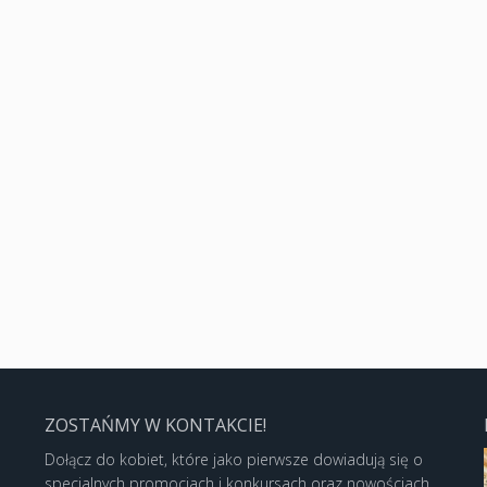
ZOSTAŃMY W KONTAKCIE!
Dołącz do kobiet, które jako pierwsze dowiadują się o
specjalnych promocjach i konkursach oraz nowościach