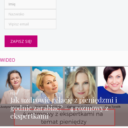
WIDEO
FILM
Jak uzdrowić relację z pieniędzmi i
godnie zarabiać? – 4 rozmowy z
ekspertkami