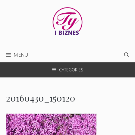
Przejdź
do
treści
MENU
CATEGORIES
20160430_150120