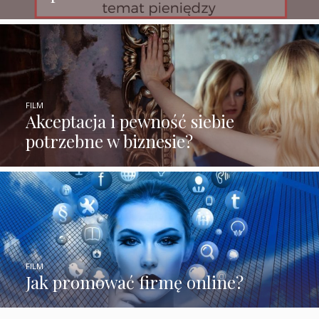
FILM
Akceptacja i pewność siebie
potrzebne w biznesie?
FILM
Jak promować firmę online?