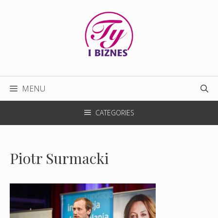
Przejdź
do
treści
MENU
CATEGORIES
Piotr Surmacki