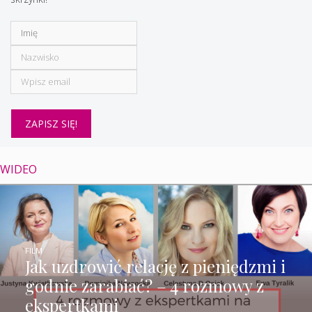
WIDEO
FILM
Jak uzdrowić relację z pieniędzmi i
godnie zarabiać? – 4 rozmowy z
ekspertkami