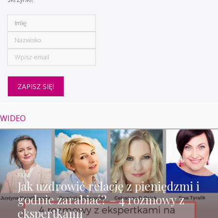
WIDEO
FILM
Jak uzdrowić relację z pieniędzmi i
godnie zarabiać? – 4 rozmowy z
ekspertkami