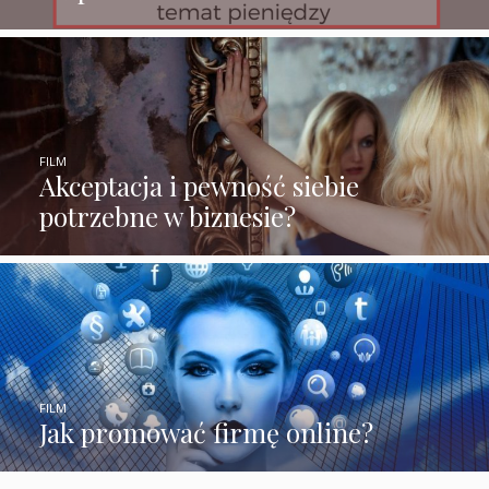
FILM
Akceptacja i pewność siebie
potrzebne w biznesie?
FILM
Jak promować firmę online?