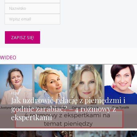
WIDEO
FILM
Jak uzdrowić relację z pieniędzmi i
godnie zarabiać? – 4 rozmowy z
ekspertkami