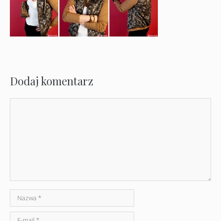
Dodaj komentarz
Komentarz
Nazwa
E-