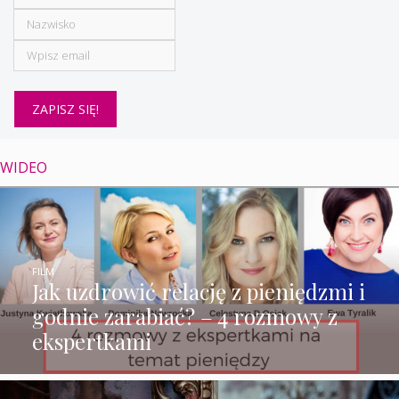
WIDEO
FILM
Jak uzdrowić relację z pieniędzmi i
godnie zarabiać? – 4 rozmowy z
ekspertkami