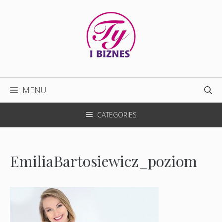
Przejdź
do
treści
MENU
CATEGORIES
EmiliaBartosiewicz_poziom