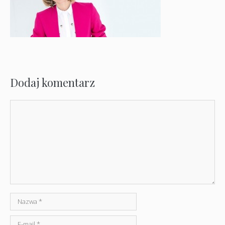
Dodaj komentarz
Komentarz
Nazwa
E-