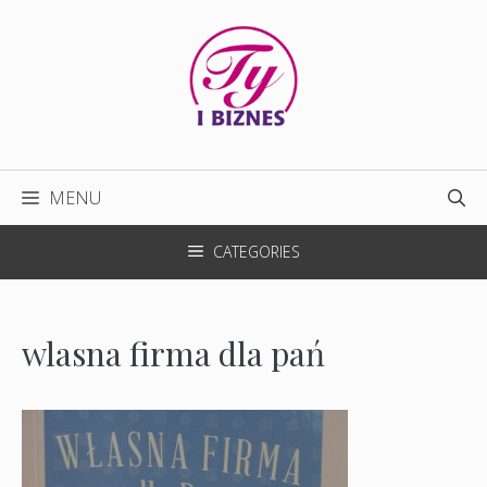
Przejdź
do
treści
MENU
CATEGORIES
wlasna firma dla pań