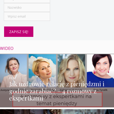
WIDEO
FILM
Jak uzdrowić relację z pieniędzmi i
godnie zarabiać? – 4 rozmowy z
ekspertkami