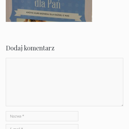
Dodaj komentarz
Komentarz
Nazwa
E-