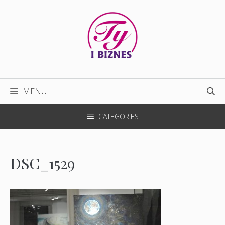
Przejdź
do
treści
MENU
CATEGORIES
DSC_1529