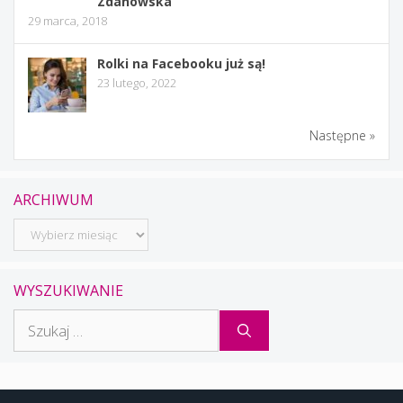
Zdanowska
29 marca, 2018
Rolki na Facebooku już są!
23 lutego, 2022
Następne »
ARCHIWUM
Archiwum
WYSZUKIWANIE
Szukaj: