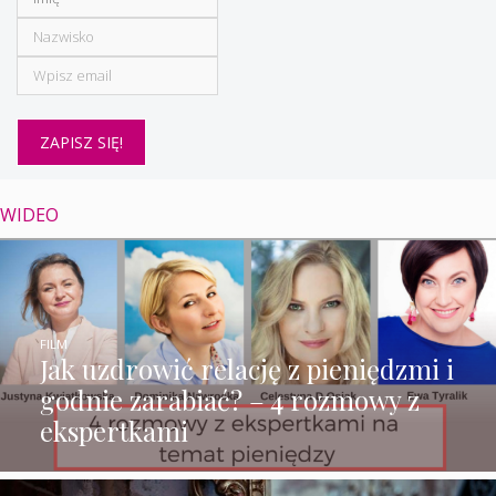
WIDEO
FILM
Jak uzdrowić relację z pieniędzmi i
godnie zarabiać? – 4 rozmowy z
ekspertkami