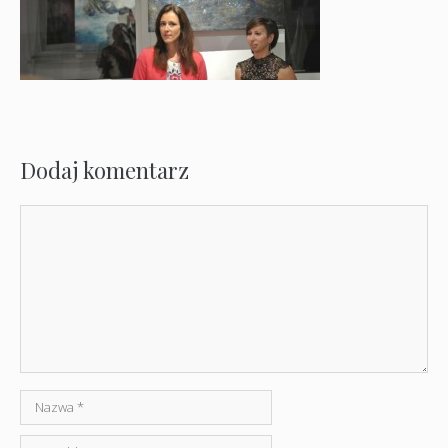
Dodaj komentarz
Komentarz
Nazwa
E-