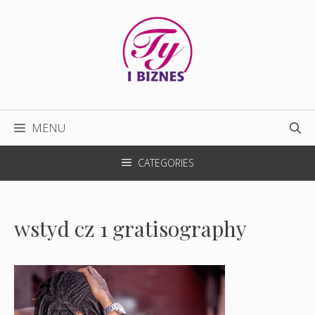
Przejdź
do
treści
MENU
CATEGORIES
wstyd cz 1 gratisography