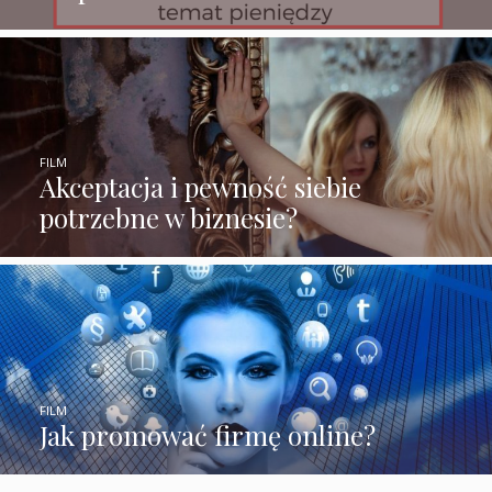
FILM
Akceptacja i pewność siebie
potrzebne w biznesie?
FILM
Jak promować firmę online?