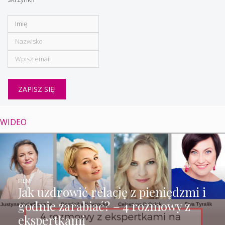
WIDEO
FILM
Jak uzdrowić relację z pieniędzmi i
godnie zarabiać? – 4 rozmowy z
ekspertkami