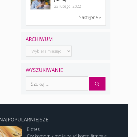
23 lutego, 2022
Następne »
ARCHIWUM
Archiwum
WYSZUKIWANIE
Szukaj:
NAJPOPULARNIEJSZE
Biznes
Czy komornik może zająć konto firmowe