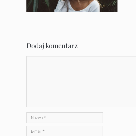
Dodaj komentarz
Komentarz
Nazwa
E-