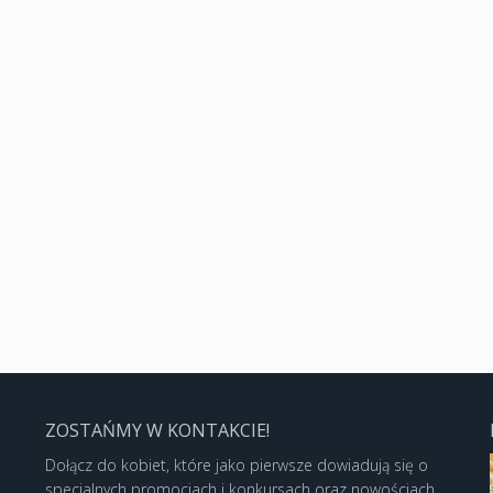
ZOSTAŃMY W KONTAKCIE!
Dołącz do kobiet, które jako pierwsze dowiadują się o
specjalnych promocjach i konkursach oraz nowościach