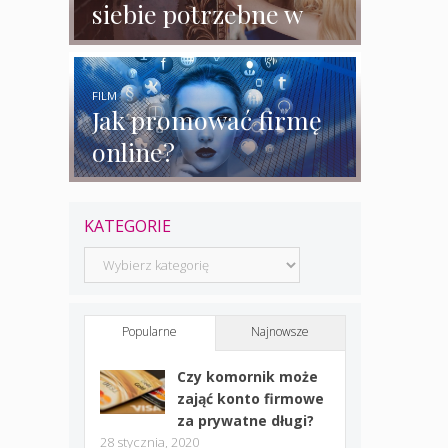
siebie potrzebne w
biznesie?
FILM
Jak promować firmę
online?
KATEGORIE
Kategorie
Popularne
Najnowsze
Czy komornik może
zająć konto firmowe
za prywatne długi?
28 stycznia, 2020