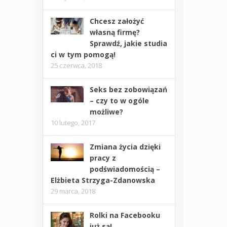
Chcesz założyć
własną firmę?
Sprawdź, jakie studia
ci w tym pomogą!
25 czerwca, 2018
Seks bez zobowiązań
– czy to w ogóle
możliwe?
10 lutego, 2017
Zmiana życia dzięki
pracy z
podświadomością –
Elżbieta Strzyga-Zdanowska
29 marca, 2018
Rolki na Facebooku
już są!