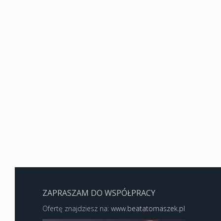
ZAPRASZAM DO WSPÓŁPRACY
Ofertę znajdziesz na:
www.beatatomaszek.pl