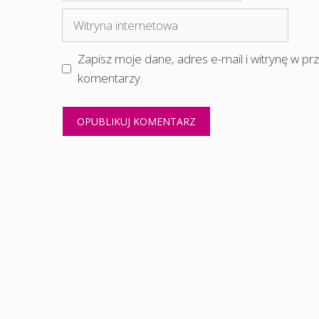
mail
Witryna
internetowa
Zapisz moje dane, adres e-mail i witrynę w p
komentarzy.