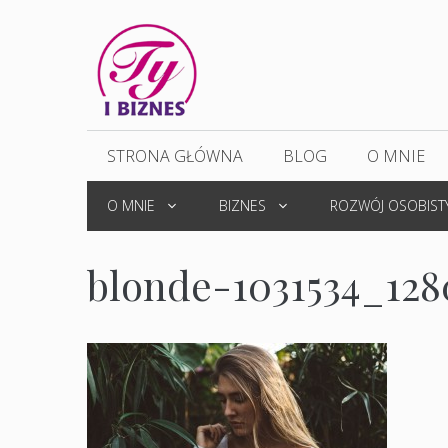
Przejdź
do
treści
STRONA GŁÓWNA
BLOG
O MNIE
O MNIE
BIZNES
ROZWÓJ OSOBIST
blonde-1031534_128