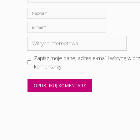
Nazwa
E-
mail
Witryna
internetowa
Zapisz moje dane, adres e-mail i witrynę w p
komentarzy.