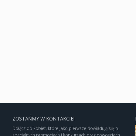
ZOSTAŃMY W KONTAKCIE!
Dołącz do kobiet, które jako pierwsze dowiadują się o
specjalnych promocjach i konkursach oraz nowościach