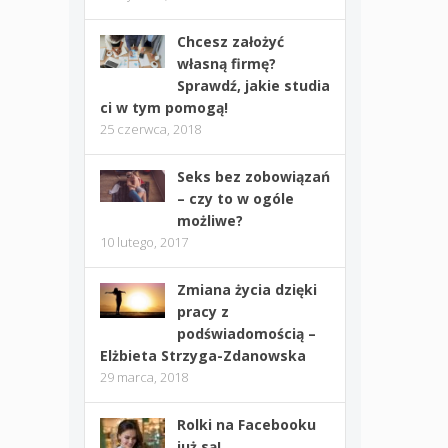
Chcesz założyć
własną firmę?
Sprawdź, jakie studia
ci w tym pomogą!
25 czerwca, 2018
Seks bez zobowiązań
– czy to w ogóle
możliwe?
10 lutego, 2017
Zmiana życia dzięki
pracy z
podświadomością –
Elżbieta Strzyga-Zdanowska
29 marca, 2018
Rolki na Facebooku
już są!