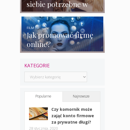
siebie potrzebne w
biznesie?
FILM
Jak promować firmę
online?
KATEGORIE
Kategorie
Popularne
Najnowsze
Czy komornik może
zająć konto firmowe
za prywatne długi?
28 stycznia, 2020