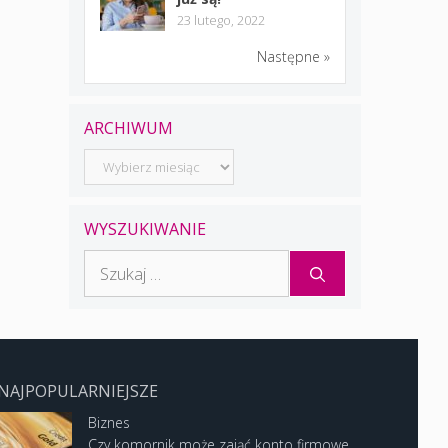
23 lutego, 2022
Następne »
ARCHIWUM
Archiwum
WYSZUKIWANIE
Szukaj:
NAJPOPULARNIEJSZE
Biznes
Czy komornik może zająć konto firmowe