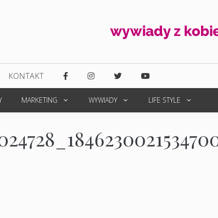
KONTAKT
Y
MARKETING
WYWIADY
LIFE STYLE
024728_184623002153470