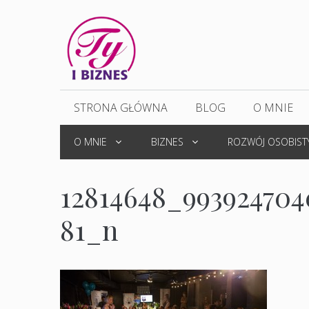
Przejdź
do
treści
STRONA GŁÓWNA
BLOG
O MNIE
O MNIE
BIZNES
ROZWÓJ OSOBIST
12814648_993924704
81_n