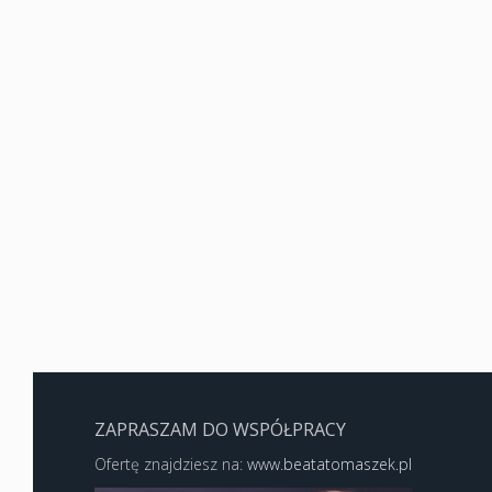
ZAPRASZAM DO WSPÓŁPRACY
Ofertę znajdziesz na:
www.beatatomaszek.pl