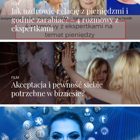
FILM
Jak uzdrowić relację z pieniędzmi i
godnie zarabiać? – 4 rozmowy z
ekspertkami
FILM
Akceptacja i pewność siebie
potrzebne w biznesie?