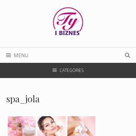
Przejdź
do
treści
MENU
CATEGORIES
spa_jola