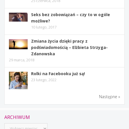
25 czerwca, 2018
Seks bez zobowiązań – czy to w ogóle
możliwe?
10 lutego, 2017
Zmiana życia dzięki pracy z
podświadomością – Elżbieta Strzyga-
Zdanowska
29 marca, 2018
Rolki na Facebooku już są!
23 lutego, 2022
Następne »
ARCHIWUM
Archiwum