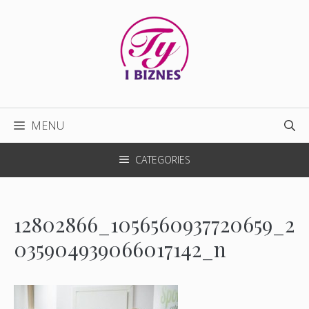
Przejdź
do
treści
MENU
CATEGORIES
12802866_1056560937720659_2
035904939066017142_n