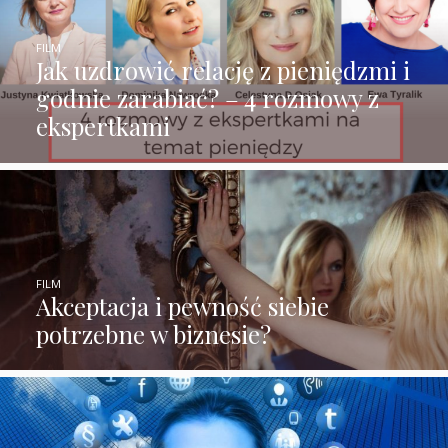
FILM
Jak uzdrowić relację z pieniędzmi i
godnie zarabiać? – 4 rozmowy z
ekspertkami
FILM
Akceptacja i pewność siebie
potrzebne w biznesie?