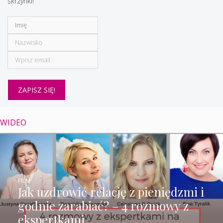
skrzynki!
WIDEO
FILM
Jak uzdrowić relację z pieniędzmi i
godnie zarabiać? – 4 rozmowy z
ekspertkami