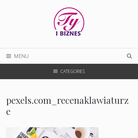
Przejdź
do
treści
MENU
CATEGORIES
pexels.com_recenaklawiaturz
e