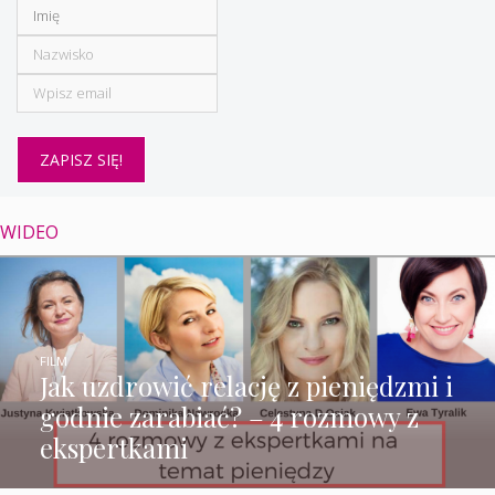
WIDEO
FILM
Jak uzdrowić relację z pieniędzmi i
godnie zarabiać? – 4 rozmowy z
ekspertkami