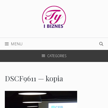
Przejdź
do
treści
MENU
CATEGORIES
DSCF9611 — kopia