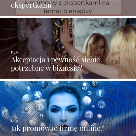
ekspertkami
FILM
Akceptacja i pewność siebie
potrzebne w biznesie?
FILM
Jak promować firmę online?