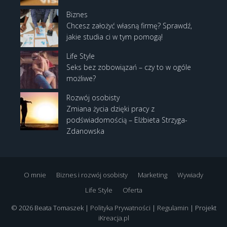
Biznes
Chcesz założyć własną firmę? Sprawdź,
jakie studia ci w tym pomogą!
Life Style
Seks bez zobowiązań – czy to w ogóle
możliwe?
Rozwój osobisty
Zmiana życia dzięki pracy z
podświadomością – Elżbieta Strzyga-
Zdanowska
O mnie
Biznes i rozwój osobisty
Marketing
Wywiady
Life Style
Oferta
© 2026 Beata Tomaszek |
Polityka Prywatności
|
Regulamin
| Projekt
iKreacja.pl