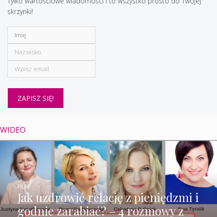
Tylko wartościowe wiadomości i to wszystko prosto do Twojej
skrzynki!
WIDEO
FILM
Jak uzdrowić relację z pieniędzmi i
godnie zarabiać? – 4 rozmowy z