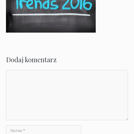
Dodaj komentarz
Komentarz
Nazwa