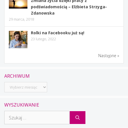
Zmiana życia dzięki pracy z
podświadomością – Elżbieta Strzyga-
Zdanowska
29 marca, 2018
Rolki na Facebooku już są!
23 lutego, 2022
Następne »
ARCHIWUM
Archiwum
WYSZUKIWANIE
Szukaj: