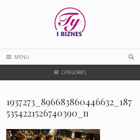
Przejdź
do
treści
MENU
CATEGORIES
1937273_896683860446632_187
5354221526740390_n