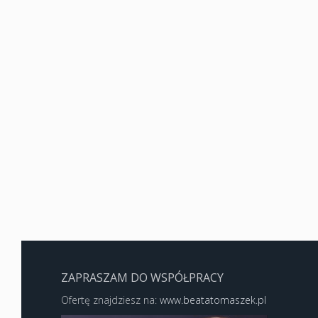
ZAPRASZAM DO WSPÓŁPRACY
Ofertę znajdziesz na:
www.beatatomaszek.pl