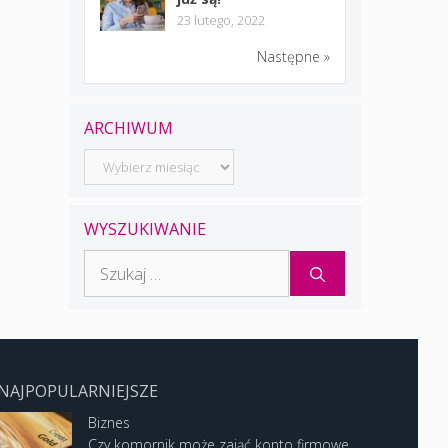
23 lutego, 2022
Następne »
ARCHIWUM
Archiwum
WYSZUKIWANIE
Szukaj:
NAJPOPULARNIEJSZE
Biznes
Czy komornik może zająć konto firmowe