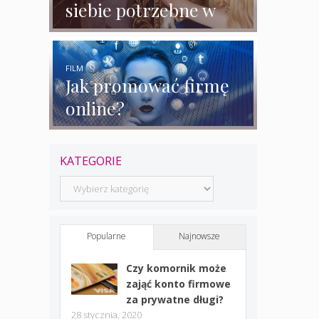
siebie potrzebne w
biznesie?
FILM
Jak promować firmę
online?
KATEGORIE
Kategorie
Popularne
Najnowsze
Czy komornik może
zająć konto firmowe
za prywatne długi?
28 stycznia, 2020