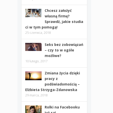
Chcesz założyć
własną firmę?
Sprawdź, jakie studia
ci w tym pomogą!
25 czerwca, 2018
Seks bez zobowiązań
– czy to w ogóle
możliwe?
10 lutego, 2017
Zmiana życia dzięki
pracy z
podświadomością –
Elżbieta Strzyga-Zdanowska
29 marca, 2018
Rolki na Facebooku
już są!