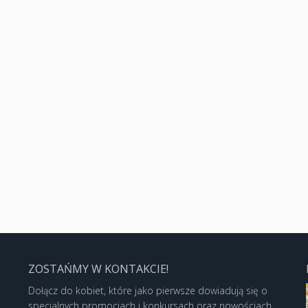
ZOSTAŃMY W KONTAKCIE!
Dołącz do kobiet, które jako pierwsze dowiadują się o
specjalnych promocjach i konkursach oraz nowościach