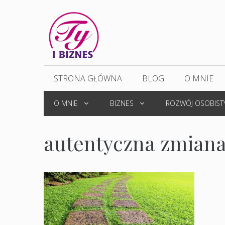
Przejdź
do
treści
STRONA GŁÓWNA
BLOG
O MNIE
O MNIE
BIZNES
ROZWÓJ OSOBIST
autentyczna zmian