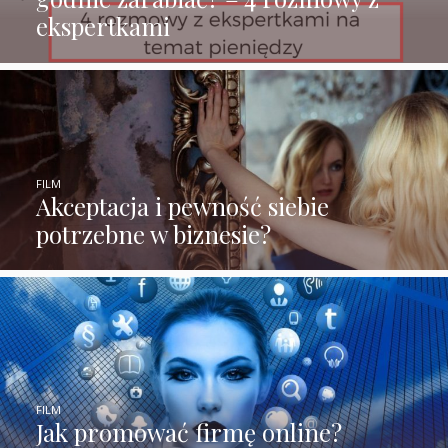
ekspertkami
FILM
Akceptacja i pewność siebie
potrzebne w biznesie?
FILM
Jak promować firmę online?