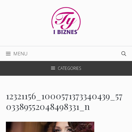
Przejdź
do
treści
MENU
CATEGORIES
12321156_1000571373340439_57
03389552048498331_n