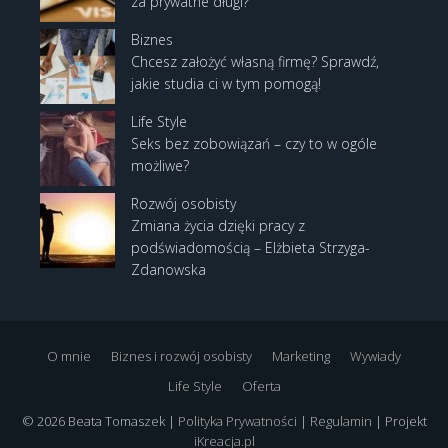
za prywatne długi?
Biznes
Chcesz założyć własną firmę? Sprawdź,
jakie studia ci w tym pomogą!
Life Style
Seks bez zobowiązań – czy to w ogóle
możliwe?
Rozwój osobisty
Zmiana życia dzięki pracy z
podświadomością – Elżbieta Strzyga-
Zdanowska
O mnie
Biznes i rozwój osobisty
Marketing
Wywiady
Life Style
Oferta
© 2026 Beata Tomaszek |
Polityka Prywatności
|
Regulamin
| Projekt
iKreacja.pl