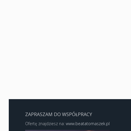
ZAPRASZAM DO WSPÓŁPRACY
Ofertę znajdziesz na:
www.beatatomaszek.pl