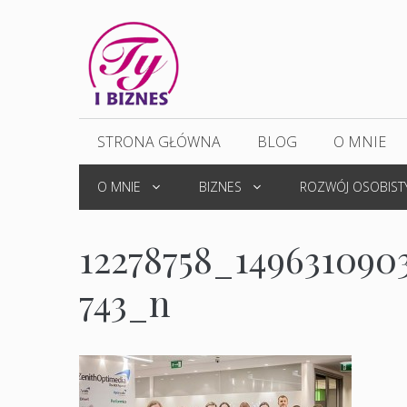
Przejdź
do
treści
STRONA GŁÓWNA
BLOG
O MNIE
O MNIE
BIZNES
ROZWÓJ OSOBIST
12278758_14963109
743_n