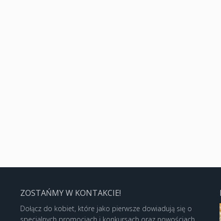
ZOSTAŃMY W KONTAKCIE!
Dołącz do kobiet, które jako pierwsze dowiadują się o
specjalnych promocjach i konkursach oraz nowościach