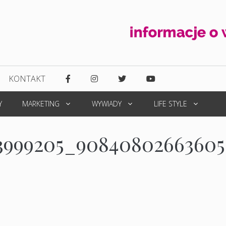
KONTAKT
Y
MARKETING
WYWIADY
LIFE STYLE
03999205_90840802663605