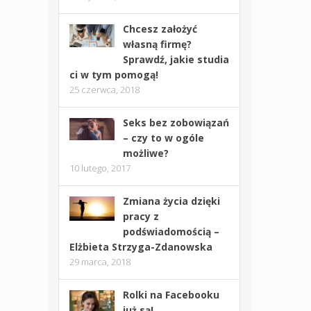
Chcesz założyć
własną firmę?
Sprawdź, jakie studia
ci w tym pomogą!
25 czerwca, 2018
Seks bez zobowiązań
– czy to w ogóle
możliwe?
10 lutego, 2017
Zmiana życia dzięki
pracy z
podświadomością –
Elżbieta Strzyga-Zdanowska
29 marca, 2018
Rolki na Facebooku
już są!