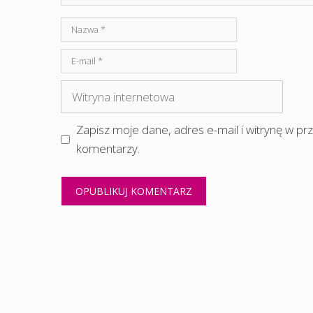
Nazwa
E-
mail
Witryna
internetowa
Zapisz moje dane, adres e-mail i witrynę w p
komentarzy.