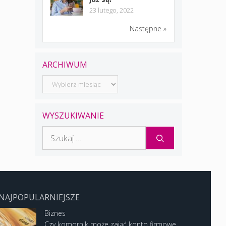
23 lutego, 2022
Następne »
ARCHIWUM
Archiwum
WYSZUKIWANIE
Szukaj:
NAJPOPULARNIEJSZE
Biznes
Czy komornik może zająć konto firmowe