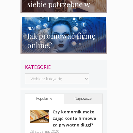
siebie potrzebne w
biznesie?
FILM
Jak promować firmę
online?
KATEGORIE
Kategorie
Popularne
Najnowsze
Czy komornik może
zająć konto firmowe
za prywatne długi?
28 stycznia, 2020