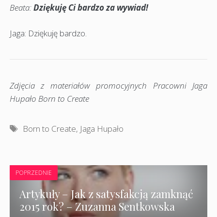
Beata:
Dziękuję Ci bardzo za wywiad!
Jaga: Dziękuję bardzo.
Zdjęcia z materiałów promocyjnych Pracowni Jaga
Hupało Born to Create
Tagi
Born to Create
,
Jaga Hupało
POPRZEDNIE
Artykuły – Jak z satysfakcją zamknąć
2015 rok? – Zuzanna Sentkowska