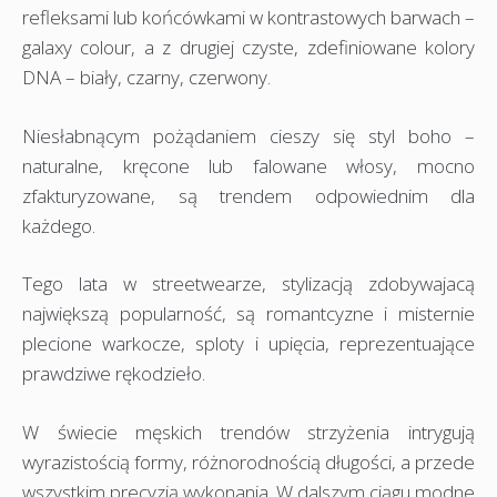
refleksami lub końcówkami w kontrastowych barwach –
galaxy colour, a z drugiej czyste, zdefiniowane kolory
DNA – biały, czarny, czerwony.
Niesłabnącym pożądaniem cieszy się styl boho –
naturalne, kręcone lub falowane włosy, mocno
zfakturyzowane, są trendem odpowiednim dla
każdego.
Tego lata w streetwearze, stylizacją zdobywajacą
największą popularność, są romantcyzne i misternie
plecione warkocze, sploty i upięcia, reprezentuające
prawdziwe rękodzieło.
W świecie męskich trendów strzyżenia intrygują
wyrazistością formy, różnorodnością długości, a przede
wszystkim precyzją wykonania. W dalszym ciągu modne