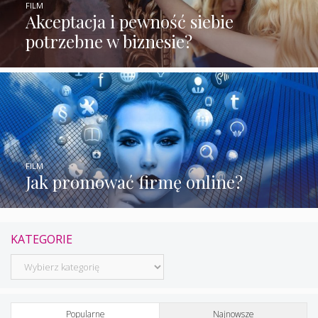
FILM
Akceptacja i pewność siebie
potrzebne w biznesie?
FILM
Jak promować firmę online?
KATEGORIE
Kategorie
Popularne
Najnowsze