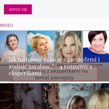
WIDEO
FILM
Jak uzdrowić relację z pieniędzmi i
godnie zarabiać? – 4 rozmowy z
ekspertkami