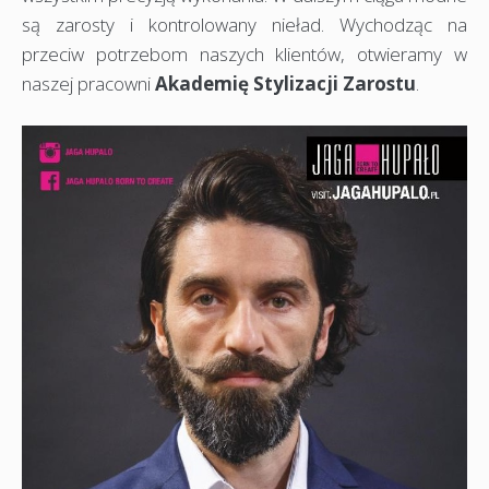
są zarosty i kontrolowany nieład. Wychodząc na
przeciw potrzebom naszych klientów, otwieramy w
naszej pracowni
Akademię Stylizacji Zarostu
.