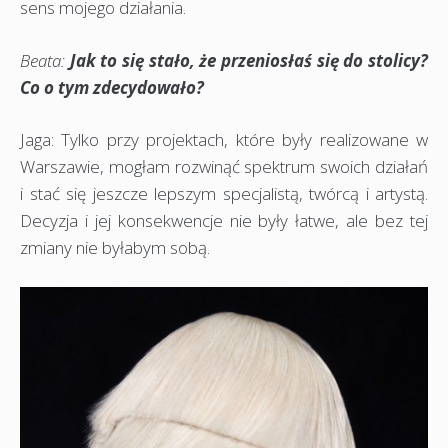
sens mojego działania.
Beata:
Jak to się stało, że przeniosłaś się do stolicy?
Co o tym zdecydowało?
Jaga: Tylko przy projektach, które były realizowane w
Warszawie, mogłam rozwinąć spektrum swoich działań
i stać się jeszcze lepszym specjalistą, twórcą i artystą.
Decyzja i jej konsekwencje nie były łatwe, ale bez tej
zmiany nie byłabym sobą.