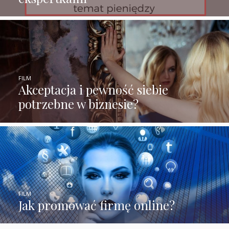
FILM
Akceptacja i pewność siebie
potrzebne w biznesie?
FILM
Jak promować firmę online?