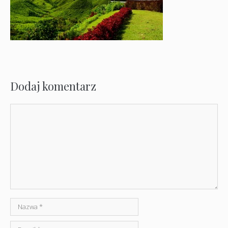
Dodaj komentarz
Komentarz
Nazwa
E-