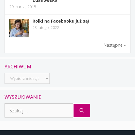
Zdanowska
29 marca, 2018
Rolki na Facebooku już są!
23 lutego, 2022
Następne »
ARCHIWUM
Archiwum
WYSZUKIWANIE
Szukaj: