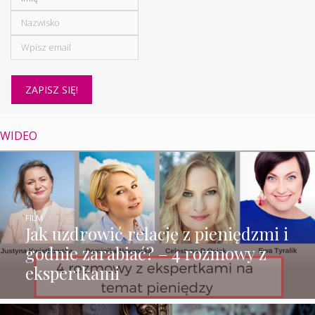
WIDEO
FILM
Jak uzdrowić relację z pieniędzmi i
godnie zarabiać? – 4 rozmowy z
ekspertkami