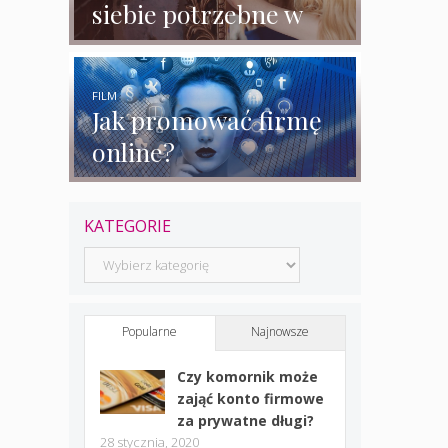
siebie potrzebne w
biznesie?
FILM
Jak promować firmę
online?
KATEGORIE
Kategorie
Popularne
Najnowsze
Czy komornik może
zająć konto firmowe
za prywatne długi?
28 stycznia, 2020