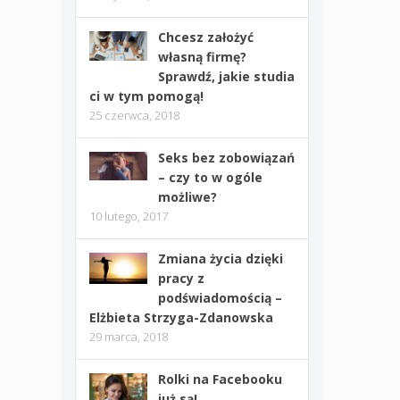
Chcesz założyć
własną firmę?
Sprawdź, jakie studia
ci w tym pomogą!
25 czerwca, 2018
Seks bez zobowiązań
– czy to w ogóle
możliwe?
10 lutego, 2017
Zmiana życia dzięki
pracy z
podświadomością –
Elżbieta Strzyga-Zdanowska
29 marca, 2018
Rolki na Facebooku
już są!