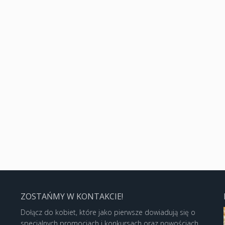
ZOSTAŃMY W KONTAKCIE!
Dołącz do kobiet, które jako pierwsze dowiadują się o
specjalnych promocjach i konkursach oraz nowościach