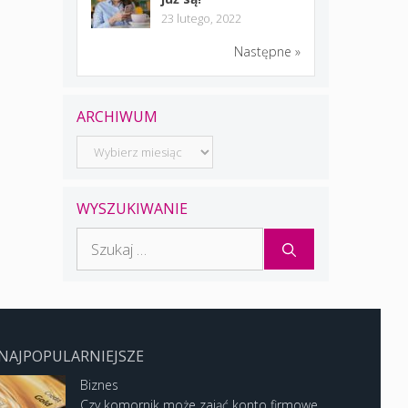
23 lutego, 2022
Następne »
ARCHIWUM
Archiwum
WYSZUKIWANIE
Szukaj:
NAJPOPULARNIEJSZE
Biznes
Czy komornik może zająć konto firmowe