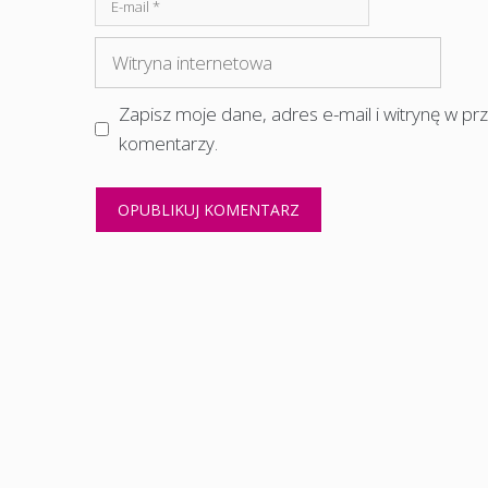
E-
mail
Witryna
internetowa
Zapisz moje dane, adres e-mail i witrynę w p
komentarzy.