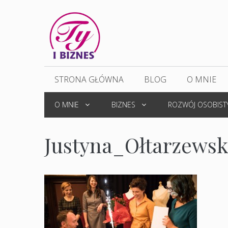
Przejdź
do
treści
STRONA GŁÓWNA
BLOG
O MNIE
O MNIE
BIZNES
ROZWÓJ OSOBIST
Justyna_Ołtarzews