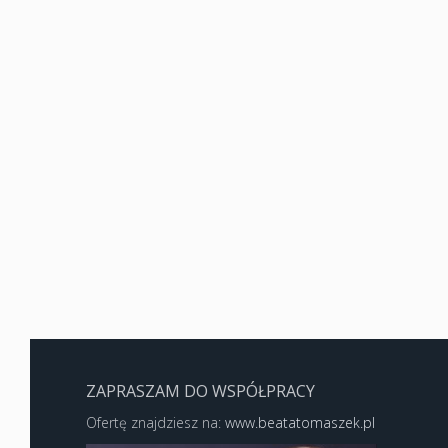
ZAPRASZAM DO WSPÓŁPRACY
Ofertę znajdziesz na:
www.beatatomaszek.pl