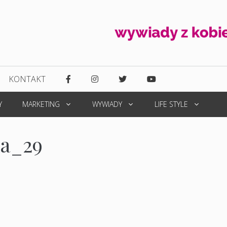
KONTAKT
Y
MARKETING
WYWIADY
LIFE STYLE
ka_29