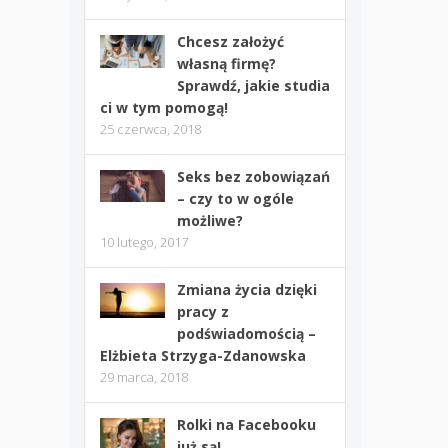
Chcesz założyć
własną firmę?
Sprawdź, jakie studia
ci w tym pomogą!
25 czerwca, 2018
Seks bez zobowiązań
– czy to w ogóle
możliwe?
10 lutego, 2017
Zmiana życia dzięki
pracy z
podświadomością –
Elżbieta Strzyga-Zdanowska
29 marca, 2018
Rolki na Facebooku
już są!