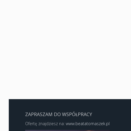
ZAPRASZAM DO WSPÓŁPRACY
Ofertę znajdziesz na:
www.beatatomaszek.pl