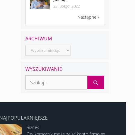
23 lutego, 2022
Następne »
ARCHIWUM
Archiwum
WYSZUKIWANIE
Szukaj:
NAJPOPULARNIEJSZE
Biznes
Czy komornik może zająć konto firmowe