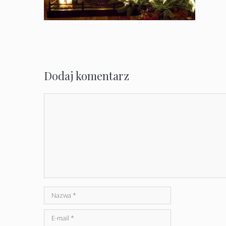
Dodaj komentarz
Komentarz
Nazwa
E-