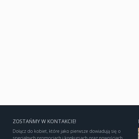
ZOSTAŃMY W KONTAKCIE!
Dołącz do kobiet, które jako pierwsze dowiadują się o
specjalnych promocjach i konkursach oraz nowościach