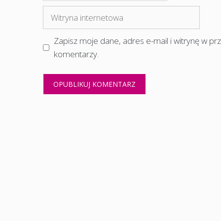
mail
Witryna
internetowa
Zapisz moje dane, adres e-mail i witrynę w p
komentarzy.