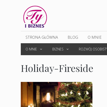
Przejdź
do
treści
STRONA GŁÓWNA
BLOG
O MNIE
O MNIE
BIZNES
ROZWÓJ OSOBIST
Holiday-Fireside