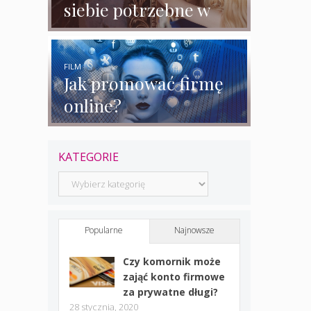
siebie potrzebne w
biznesie?
FILM
Jak promować firmę
online?
KATEGORIE
Kategorie
Popularne
Najnowsze
Czy komornik może
zająć konto firmowe
za prywatne długi?
28 stycznia, 2020