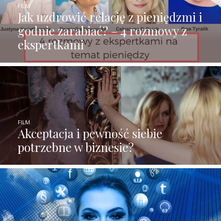
FILM
Jak uzdrowić relację z pieniędzmi i
godnie zarabiać? – 4 rozmowy z
ekspertkami
FILM
Akceptacja i pewność siebie
potrzebne w biznesie?