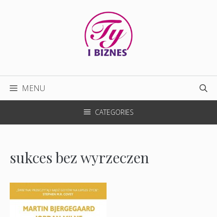
Przejdź
do
treści
MENU
CATEGORIES
sukces bez wyrzeczen