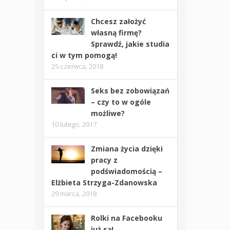
Chcesz założyć
własną firmę?
Sprawdź, jakie studia
ci w tym pomogą!
25 czerwca, 2018
Seks bez zobowiązań
– czy to w ogóle
możliwe?
10 lutego, 2017
Zmiana życia dzięki
pracy z
podświadomością –
Elżbieta Strzyga-Zdanowska
29 marca, 2018
Rolki na Facebooku
już są!