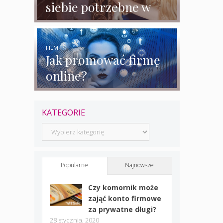
siebie potrzebne w
biznesie?
FILM
Jak promować firmę
online?
KATEGORIE
Kategorie
Popularne
Najnowsze
Czy komornik może
zająć konto firmowe
za prywatne długi?
28 stycznia, 2020