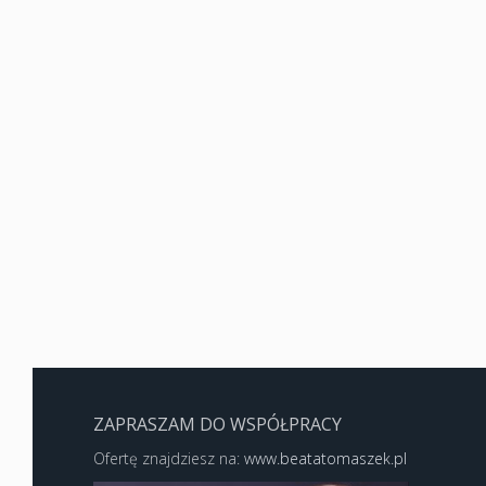
ZAPRASZAM DO WSPÓŁPRACY
Ofertę znajdziesz na:
www.beatatomaszek.pl