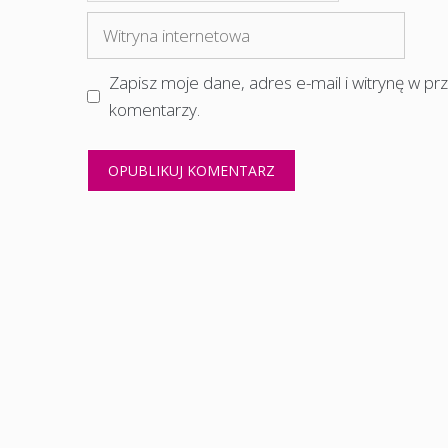
mail
Witryna
internetowa
Zapisz moje dane, adres e-mail i witrynę w p
komentarzy.