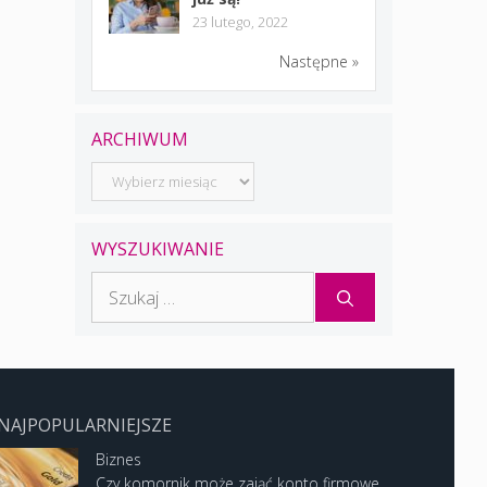
23 lutego, 2022
Następne »
ARCHIWUM
Archiwum
WYSZUKIWANIE
Szukaj:
NAJPOPULARNIEJSZE
Biznes
Czy komornik może zająć konto firmowe