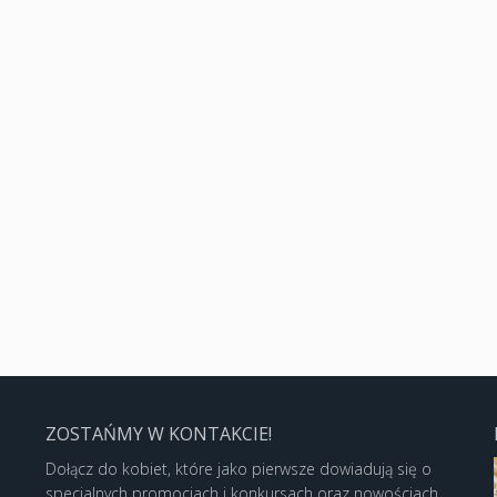
ZOSTAŃMY W KONTAKCIE!
Dołącz do kobiet, które jako pierwsze dowiadują się o
specjalnych promocjach i konkursach oraz nowościach