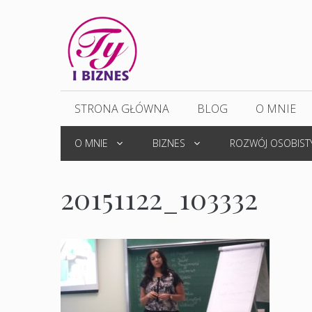
Przejdź
do
treści
STRONA GŁÓWNA
BLOG
O MNIE
O MNIE
BIZNES
ROZWÓJ OSOBIST
20151122_103332