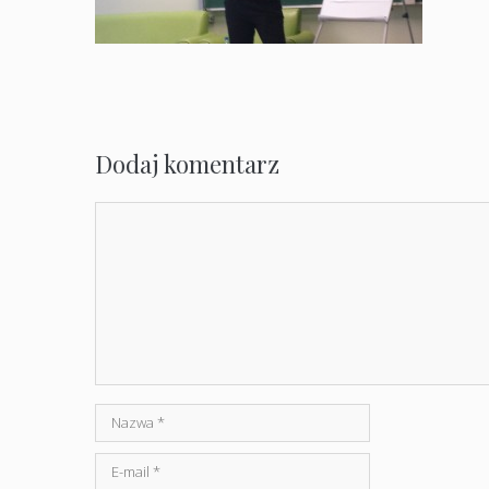
Dodaj komentarz
Komentarz
Nazwa
E-