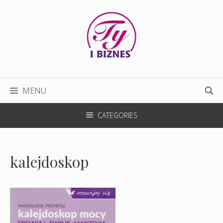
Przejdź
do
treści
MENU
CATEGORIES
kalejdoskop