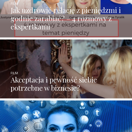
FILM
Jak uzdrowić relację z pieniędzmi i
godnie zarabiać? – 4 rozmowy z
ekspertkami
FILM
Akceptacja i pewność siebie
potrzebne w biznesie?