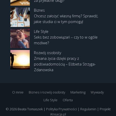
za prywatne długi?
Biznes
Chcesz założyć własną firmę? Sprawdź,
jakie studia ci w tym pomogą!
Life Style
Seks bez zobowiązań – czy to w ogóle
możliwe?
Rozwój osobisty
Zmiana życia dzięki pracy z
podświadomością – Elżbieta Strzyga-
Zdanowska
O mnie
Biznes i rozwój osobisty
Marketing
Wywiady
Life Style
Oferta
© 2026 Beata Tomaszek |
Polityka Prywatności
|
Regulamin
| Projekt
iKreacja.pl