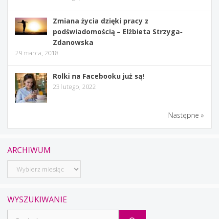
Zmiana życia dzięki pracy z
podświadomością – Elżbieta Strzyga-
Zdanowska
29 marca, 2018
Rolki na Facebooku już są!
23 lutego, 2022
Następne »
ARCHIWUM
Archiwum
WYSZUKIWANIE
Szukaj: