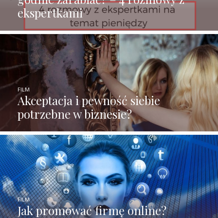
ekspertkami
FILM
Akceptacja i pewność siebie
potrzebne w biznesie?
FILM
Jak promować firmę online?