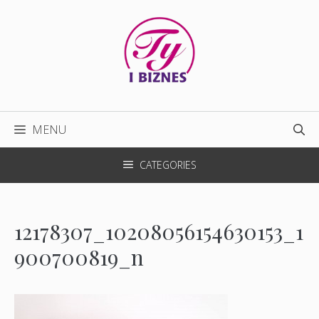
Przejdź
do
treści
MENU
CATEGORIES
12178307_10208056154630153_1
900700819_n