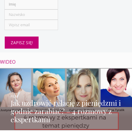
WIDEO
FILM
Jak uzdrowić relację z pieniędzmi i
godnie zarabiać? – 4 rozmowy z
ekspertkami