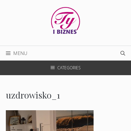
Przejdź
do
treści
MENU
CATEGORIES
uzdrowisko_1