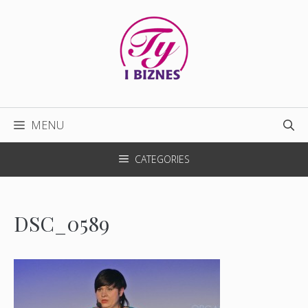
Przejdź
do
treści
MENU
CATEGORIES
DSC_0589