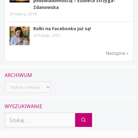
podświadomością – Elżbieta Strzyga-
Zdanowska
29 marca, 2018
Rolki na Facebooku już są!
23 lutego, 2022
Następne »
ARCHIWUM
Archiwum
WYSZUKIWANIE
Szukaj: