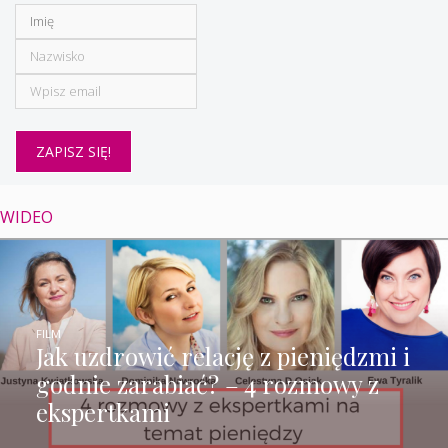
WIDEO
FILM
Jak uzdrowić relację z pieniędzmi i
godnie zarabiać? – 4 rozmowy z
ekspertkami