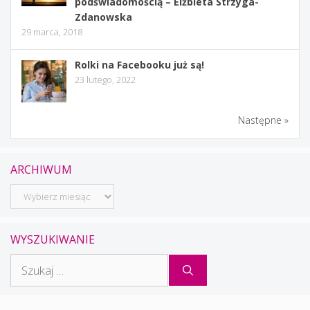
podświadomością – Elżbieta Strzyga-
Zdanowska
29 marca, 2018
Rolki na Facebooku już są!
23 lutego, 2022
Następne »
ARCHIWUM
Archiwum
WYSZUKIWANIE
Szukaj: