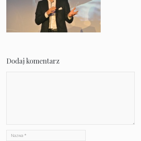
Dodaj komentarz
Komentarz
Nazwa